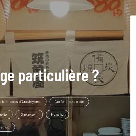
ge particulière ?
de bambous d'Arashiyama
Cérémonie du thé
jo-jo
Ginkaku-ji
Honshu
ijo-jo