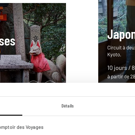
Japon
ses
Circuit à de
Kyoto.
10 jours / 
à partir de 
Détails
Comptoir des Voyages