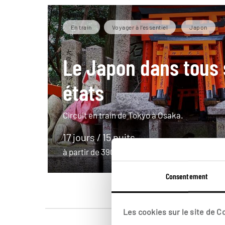
En train
Voyager à l’essentiel
Japon
Le Japon dans tous 
états
Circuit en train de Tokyo à Osaka.
17 jours / 15 nuits
à partir de 3900€
Consentement
Les cookies sur le site de 