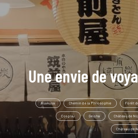
Une envie de voya
Asakusa
Chemin de la Philosophie
Forêt 
Cosplay
Geisha
Château de Ni
Château de N