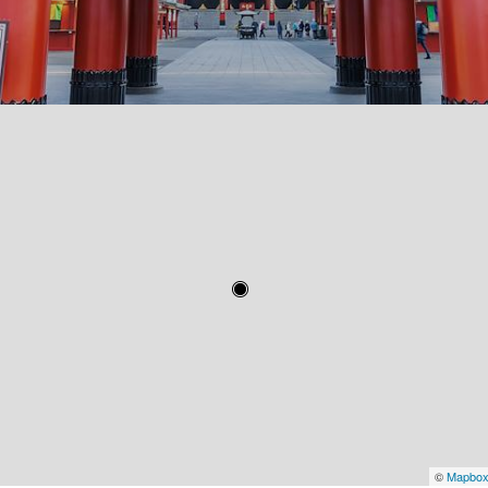
©
Mapbo