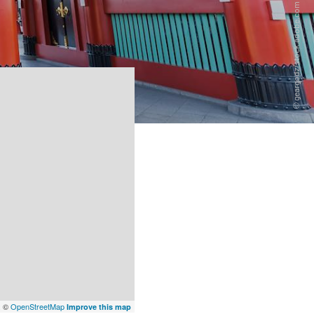
x
©
OpenStreetMap
Improve this map