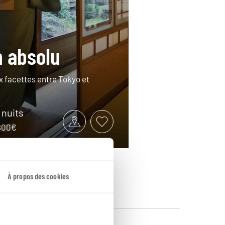
 absolu
ux facettes entre Tokyo et
8 nuits
2800€
À propos des cookies