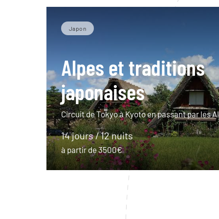
Japon
Alpes et traditions
japonaises
Circuit de Tokyo à Kyoto en passant par les A
14 jours / 12 nuits
à partir de 3500€