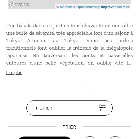
Mapbox
©
Mapbox
©
OpenStreetMap
Improve this map
Une balade dans les jardins Koishikawa Korakuen offre
une bulle de sérénité, très appréciable lors d’un séjour à
Tokyo. Attenant au Tokyo Dôme, ces jardins
traditionnels font oublier la frénésie de la mégalopole
japonaise. En traversant les ponts et passerelles
entourés d’une belle végétation, on oublie vite les
immeubles autour. Créé au XVIIe siècle, au début de
Lire plus
l’ère Edo, ces jardins ont la particularité de reproduire
en miniature des paysages célèbres comme le lac Biwa,
le plus grand du Japon. Ils sont particulièrement beaux
en novembre quand les feuilles se parent de rouge et au
printemps lorsque les cerisiers sont en fleurs.
FILTRER
TRIER