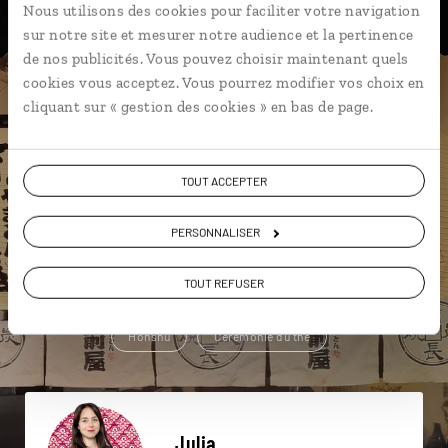
Nous utilisons des cookies pour faciliter votre navigation
Une envie de voyage
sur notre site et mesurer notre audience et la pertinence
de nos publicités. Vous pouvez choisir maintenant quels
particulière ?
cookies vous acceptez. Vous pourrez modifier vos choix en
cliquant sur « gestion des cookies » en bas de page.
Asakusa
Château de Nijo-jo
Cosplay
TOUT ACCEPTER
Beppu
Cérémonie du thé
PERSONNALISER
Chemin de la Philosophie
TOUT REFUSER
Forêt de bambous d'Arashiyama
Ginkaku-ji
Honshu
Cérémonie du thé
Julia,