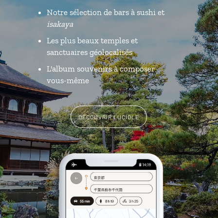
Notre sélection de bars à sushi et
isakaya
Les plus beaux temples et
sanctuaires géolocalisés
L'album souvenirs à composer
vous-même
DÉCOUVRIR LUCIOLE