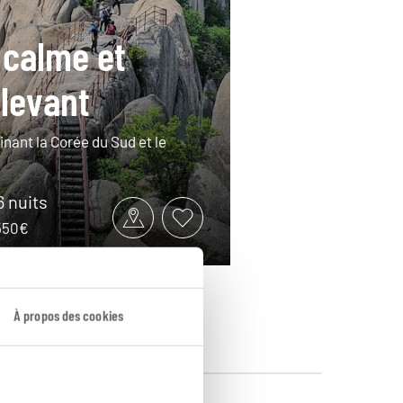
 calme et
 levant
inant la Corée du Sud et le
6 nuits
4550€
À propos des cookies