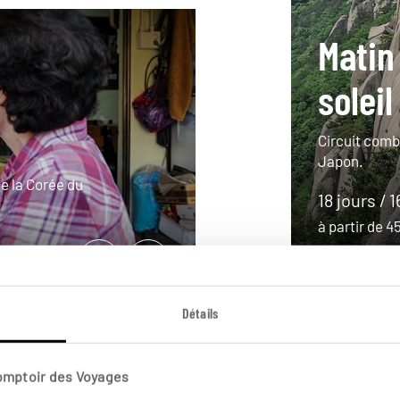
Matin
soleil
Circuit comb
Japon.
e la Corée du
18 jours / 1
à partir de 
Détails
Comptoir des Voyages