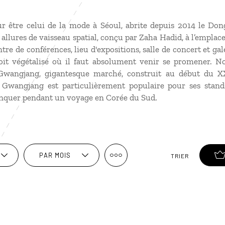
ur être celui de la mode à Séoul, abrite depuis 2014 le D
allures de vaisseau spatial, conçu par Zaha Hadid, à l’empla
entre de conférences, lieu d'expositions, salle de concert et 
oit végétalisé où il faut absolument venir se promener. N
Gwangjang, gigantesque marché, construit au début du XX
Gwangjang est particulièrement populaire pour ses stands
anquer pendant un
voyage en Corée du Sud
.
PAR MOIS
TRIER