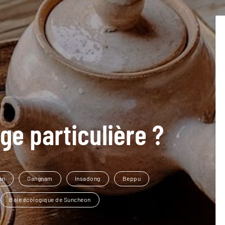
ge particulière ?
an
Gangnam
Insadong
Beppu
Baie écologique de Suncheon