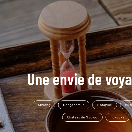
Une envie de voya
Andong
Dongdaemun
Hongdae
Bus
Château de Nijo-jo
Fukuoka