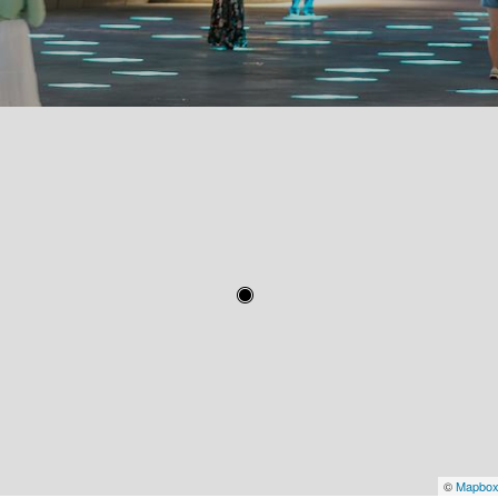
©
Mapbo