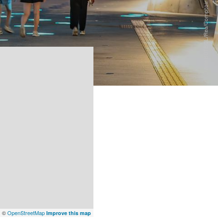
x
©
OpenStreetMap
Improve this map