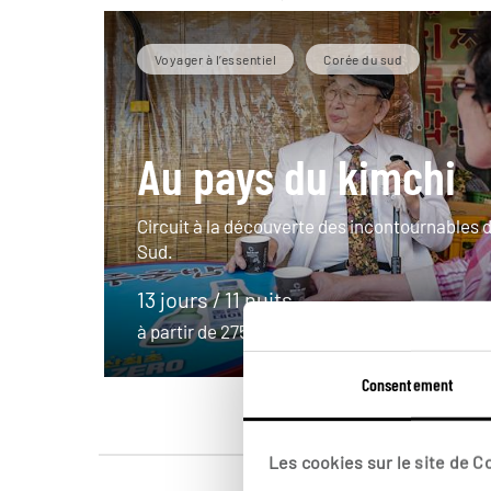
Voyager à l’essentiel
Corée du sud
Au pays du kimchi
Circuit à la découverte des incontournables d
Sud.
13 jours / 11 nuits
à partir de 2750€
Consentement
Les cookies sur le site de 