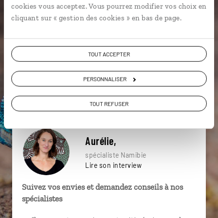
cookies vous acceptez. Vous pourrez modifier vos choix en
particulière ?
cliquant sur « gestion des cookies » en bas de page.
TOUT ACCEPTER
Cape Cross
Désert du Namib
Safari Etosha
4x4
Brandberg
Damaraland
Dead Vlei
PERSONNALISER
Forêt pétrifiée
Kuiseb
Damaraland
TOUT REFUSER
Aurélie,
spécialiste Namibie
Lire son interview
Suivez vos envies et demandez conseils à nos
spécialistes