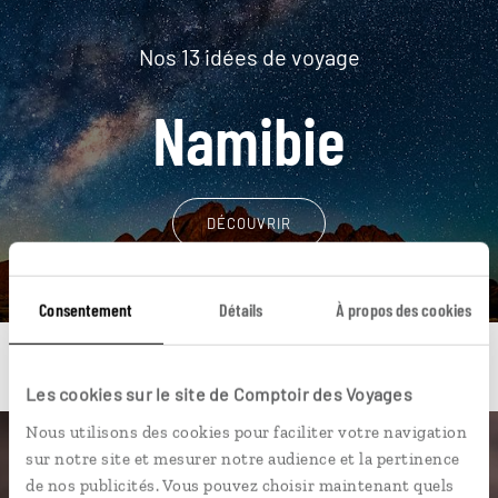
Nos 13 idées de voyage
Namibie
DÉCOUVRIR
Consentement
Détails
À propos des cookies
Les cookies sur le site de Comptoir des Voyages
Nous utilisons des cookies pour faciliter votre navigation
sur notre site et mesurer notre audience et la pertinence
Une envie de voyage
de nos publicités. Vous pouvez choisir maintenant quels