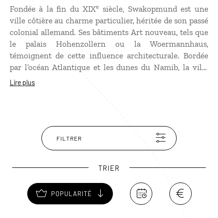
e
Fondée à la fin du XIX
siècle, Swakopmund est une
ville côtière au charme particulier, héritée de son passé
colonial allemand. Ses bâtiments Art nouveau, tels que
le palais Hohenzollern ou la Woermannhaus,
témoignent de cette influence architecturale. Bordée
par l’océan Atlantique et les dunes du Namib, la ville
sert de transition entre désert et mer. Avec son climat
Lire plus
doux et ses palmiers, Swakopmund attire autant pour
son atmosphère paisible que pour ses activités de plein
air. En revanche, la température de l’eau, rarement
supérieure à 15 °C, réserve la baignade aux plus
courageux.
FILTRER
TRIER
POPULARITÉ