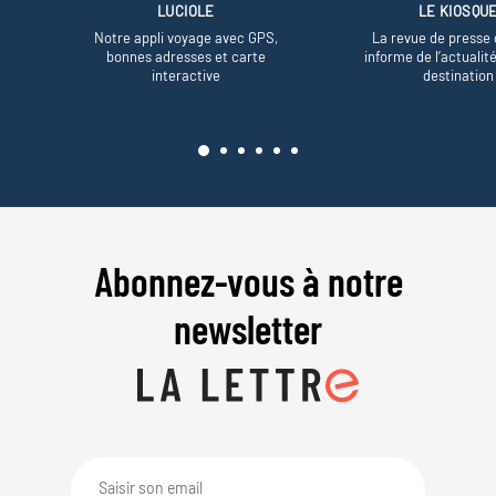
LUCIOLE
LE KIOSQU
Notre appli voyage avec GPS,
La revue de presse 
bonnes adresses et carte
informe de l’actualit
interactive
destination
Abonnez-vous à notre
newsletter