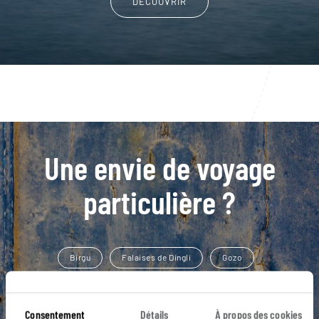
DÉCOUVRIR
Une envie de voyage
particulière ?
Birgu
Falaises de Dingli
Gozo
La co-cathédrale Saint-Jean
Les Trois Cités
Consentement
Détails
À propos des cookies
Comino
Fungus Rock - Gozo