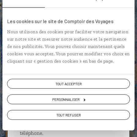
Grotte de Calypso - Gozo
Lagon bleu - Comino
Les cookies sur le site de Comptoir des Voyages
Mer Méditerranée
Nous utilisons des cookies pour faciliter votre navigation
sur notre site et mesurer notre audience et la pertinence
de nos publicités. Vous pouvez choisir maintenant quels
cookies vous acceptez. Vous pourrez modifier vos choix en
Steven,
cliquant sur « gestion des cookies » en bas de page.
spécialiste Malte
Suivez vos envies et demandez conseils à nos
TOUT ACCEPTER
spécialistes
PERSONNALISER
Ils sauront organiser votre itinéraire au plus
près de vos envies et de la réalité du pays.
TOUT REFUSER
Échangez en face à face ou depuis nos studios
connectés en agence, mais aussi par email ou
téléphone.