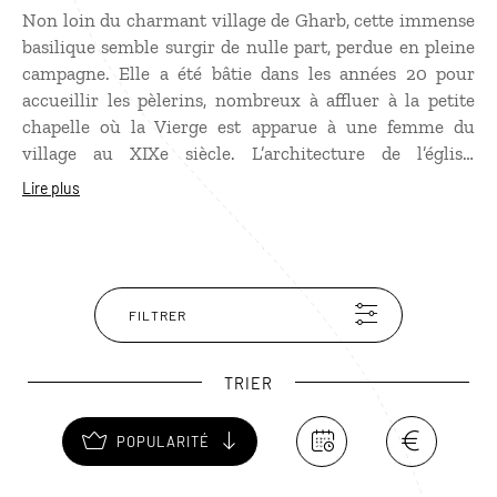
Non loin du charmant village de Gharb, cette immense
basilique semble surgir de nulle part, perdue en pleine
campagne. Elle a été bâtie dans les années 20 pour
accueillir les pèlerins, nombreux à affluer à la petite
chapelle où la Vierge est apparue à une femme du
village au XIXe siècle. L’architecture de l’église,
particulièrement sobre, contraste avec la sacristie
Lire plus
remplie d’ex-voto et les innombrables souvenirs et
offrandes. Face à la basilique, un chemin de croix, dont
les stations sont marquées par de grandes statues,
monte le long de la colline. Au sommet, la vue sur l’île
est somptueuse, et à ne pas manquer.
FILTRER
TRIER
POPULARITÉ