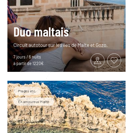
Duo maltais
Circuit autotour sur les îles de Malte et Gozo.
7 jours / 6 nuits
à partir de 1220€
Plages etc.
En amoureux Malte