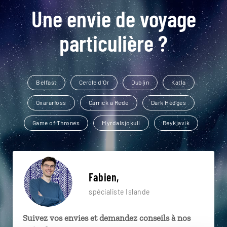
Une envie de voyage
particulière ?
Belfast
Cercle d'Or
Dublin
Katla
Oxararfoss
Carrick a Rede
Dark Hedges
Game of Thrones
Myrdalsjokull
Reykjavik
Fabien,
spécialiste Islande
Suivez vos envies et demandez conseils à nos