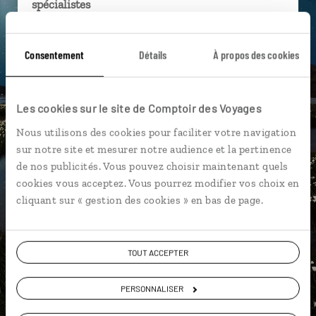
spécialistes
Ils sauront organiser votre itinéraire au plus
près de vos envies et de la réalité du pays.
Consentement
Détails
À propos des cookies
Échangez en face à face ou depuis nos studios
connectés en agence, mais aussi par email ou
Les cookies sur le site de Comptoir des Voyages
téléphone.
Nous utilisons des cookies pour faciliter votre navigation
Vous gardez le même interlocuteur avant,
sur notre site et mesurer notre audience et la pertinence
pendant et après votre voyage.
de nos publicités. Vous pouvez choisir maintenant quels
cookies vous acceptez. Vous pourrez modifier vos choix en
cliquant sur « gestion des cookies » en bas de page.
DEMANDER UN DEVIS
TOUT ACCEPTER
ou
Construisez votre voyage avec un spécialiste Islande
PERSONNALISER
01 85 08 22 96