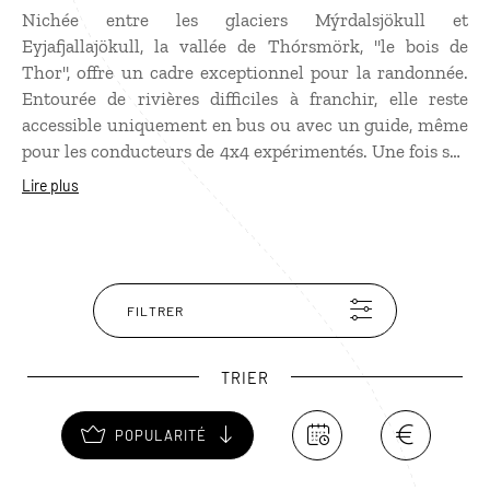
Nichée entre les glaciers Mýrdalsjökull et
Eyjafjallajökull, la vallée de Thórsmörk, "le bois de
Thor", offre un cadre exceptionnel pour la randonnée.
Entourée de rivières difficiles à franchir, elle reste
accessible uniquement en bus ou avec un guide, même
pour les conducteurs de 4x4 expérimentés. Une fois sur
place, on découvre une nature luxuriante : mousses,
Lire plus
fougères et forêts de bouleaux arctiques. Traversez à
gué le torrent Krossá, explorez les gorges moussues du
canyon de Stakkholtsgjá ou approchez le cône du
Gigjökull. Gravissez la montagne Valahnúkur ou le col
de Fimmvörðuháls pour des panoramas grandioses.
FILTRER
Thórsmörk marque aussi la fin du mythique trek du
Laugavegur, reliant Landmannalaugar en trois à quatre
TRIER
jours — les plus courageux poursuivent jusqu’à la
cascade de Skógar.
POPULARITÉ