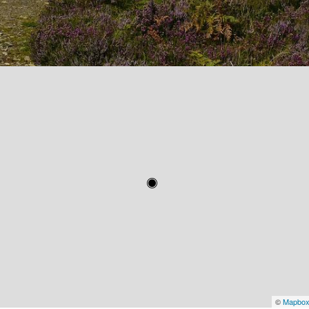
©
Mapbo