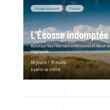
Voyager en décalé
Ecosse
L’Écosse indomptée
Autotour îles Hébrides extérieures et Nord-O
Highlands.
16 jours / 15 nuits
à partir de 3100€