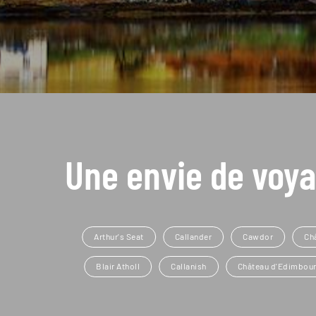
Une envie de voya
Arthur's Seat
Callander
Cawdor
Ch
Blair Atholl
Callanish
Château d'Edimbou