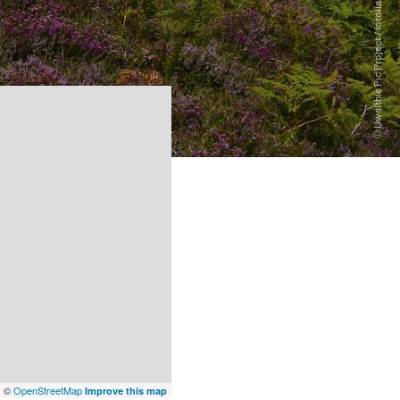
x
©
OpenStreetMap
Improve this map