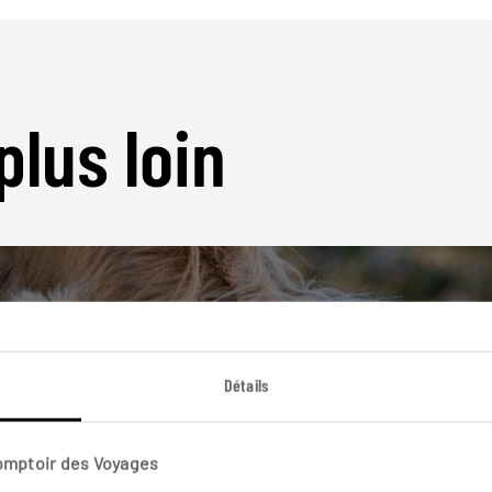
plus loin
Détails
Nos 14 idées de voyage
Ecosse
Comptoir des Voyages