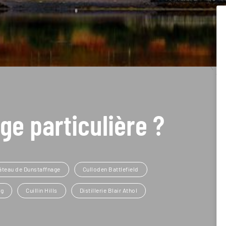
ge particulière ?
âteau de Dunstaffnage
Culloden Battlefield
rg
Cuillin Hills
Distillerie Blair Athol