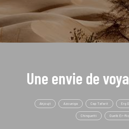
Une envie de voya
Akjoujt
Azoueiga
Cap Tafarit
Erg 
Chinguetti
Guelb Er-Ri