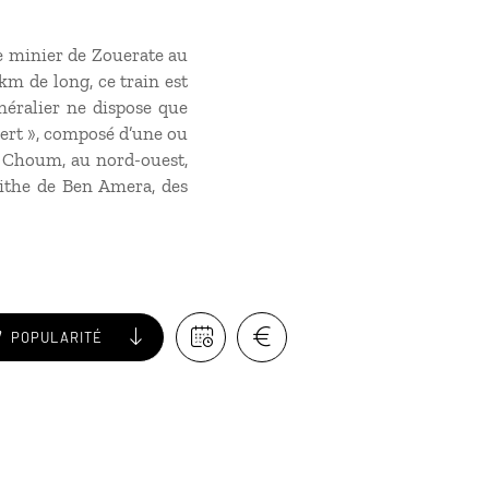
te minier de Zouerate au
km de long, ce train est
néralier ne dispose que
ésert », composé d’une ou
e Choum, au nord-ouest,
olithe de Ben Amera, des
POPULARITÉ