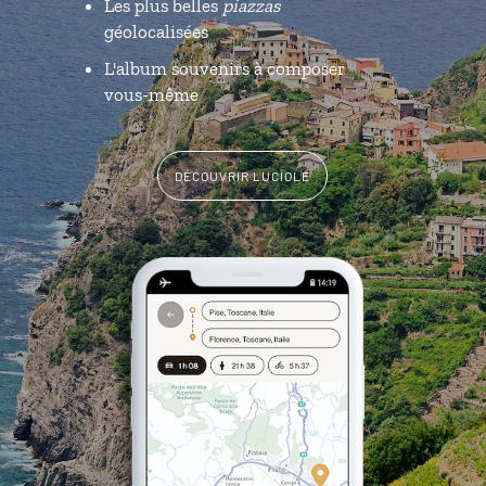
Les plus belles
piazzas
géolocalisées
L'album souvenirs à composer
vous-même
DÉCOUVRIR LUCIOLE