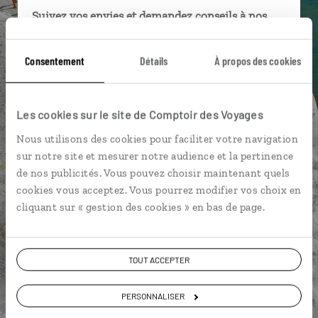
Suivez vos envies et demandez conseils à nos
spécialistes
Consentement
Détails
À propos des cookies
Ils sauront organiser votre itinéraire au plus
près de vos envies et de la réalité du pays.
Échangez en face à face ou depuis nos studios
Les cookies sur le site de Comptoir des Voyages
connectés en agence, mais aussi par email ou
téléphone.
Nous utilisons des cookies pour faciliter votre navigation
sur notre site et mesurer notre audience et la pertinence
Vous gardez le même interlocuteur avant,
de nos publicités. Vous pouvez choisir maintenant quels
pendant et après votre voyage.
cookies vous acceptez. Vous pourrez modifier vos choix en
cliquant sur « gestion des cookies » en bas de page.
DEMANDER UN DEVIS
TOUT ACCEPTER
ou
PERSONNALISER
Construisez votre voyage avec un spécialiste Italie