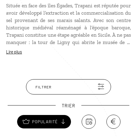
Située en face des îles Égades, Trapani est réputée pour
avoir développé l’extraction et la commercialisation du
sel provenant de ses marais salants. Avec son centre
historique médiéval réaménagé à l’époque baroque,
Trapani constitue une étape agréable en Sicile. À ne pas
manquer : la tour de Ligny qui abrite le musée de la
Préhistoire et surtout la visite des salines et du moulin
Lire plus
à vent au sud de la ville. Ils constituent une niche
écologique très particulière où vivent près de 80
espèces d’oiseaux différentes.
FILTRER
TRIER
POPULARITÉ