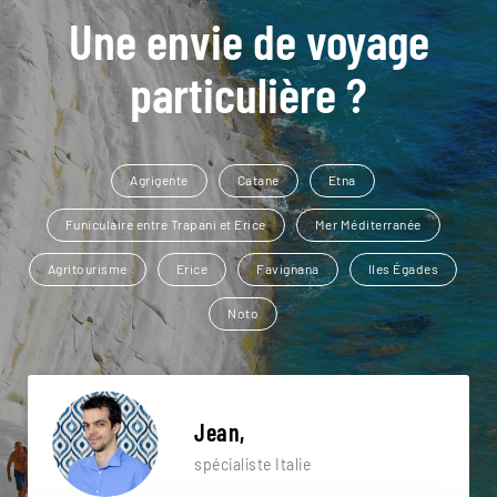
Une envie de voyage
particulière ?
Agrigente
Catane
Etna
Funiculaire entre Trapani et Erice
Mer Méditerranée
Agritourisme
Erice
Favignana
Iles Égades
Noto
Jean,
spécialiste Italie