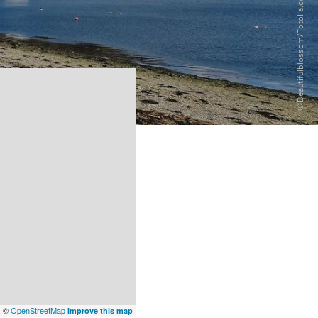
x
©
OpenStreetMap
Improve this map