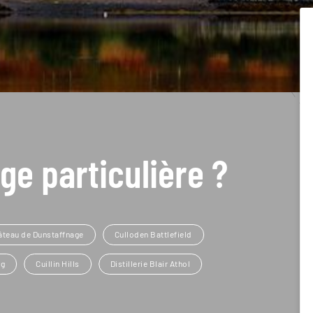
ge particulière ?
âteau de Dunstaffnage
Culloden Battlefield
rg
Cuillin Hills
Distillerie Blair Athol