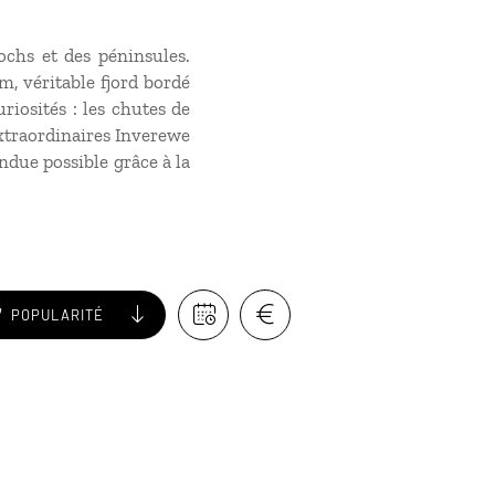
ochs et des péninsules.
, véritable fjord bordé
riosités : les chutes de
extraordinaires Inverewe
endue possible grâce à la
POPULARITÉ