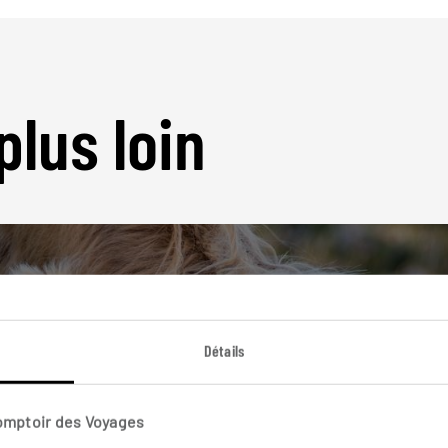
plus loin
Détails
Nos 14 idées de voyage
Ecosse
Comptoir des Voyages