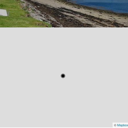
©
Mapbo