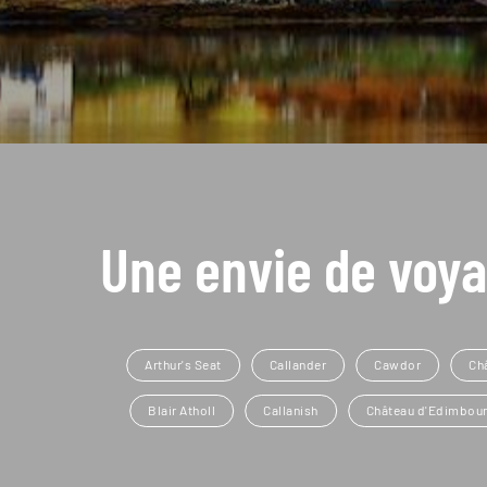
Une envie de voya
Arthur's Seat
Callander
Cawdor
Ch
Blair Atholl
Callanish
Château d'Edimbou