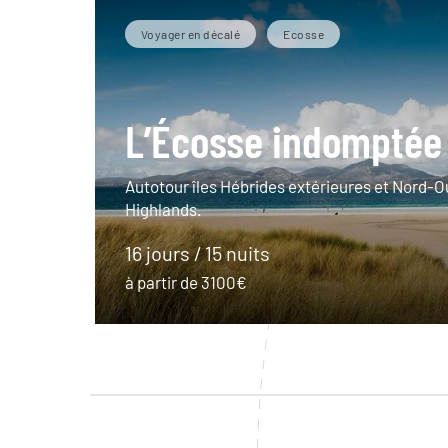
Voyager en décalé
Ecosse
L’Écosse indomptée
Autotour îles Hébrides extérieures et Nord-O
Highlands.
16 jours / 15 nuits
à partir de 3100€