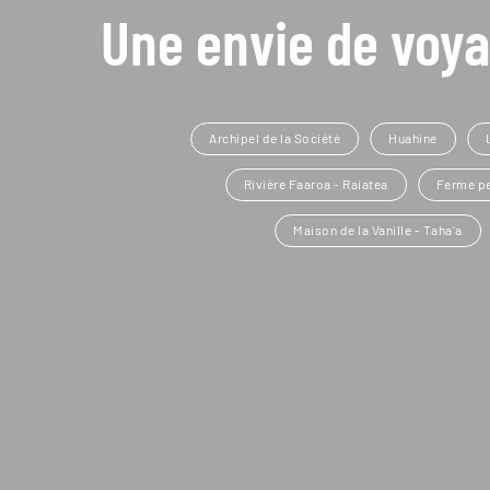
Une envie de voya
Archipel de la Société
Huahine
Rivière Faaroa - Raiatea
Ferme pe
Maison de la Vanille - Taha'a