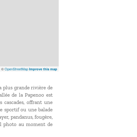
x
©
OpenStreetMap
Improve this map
a plus grande rivière de
allée de la Papenoo est
s cascades, offrant une
de sportif ou une balade
ayer, pandanus, fougère,
eil photo au moment de