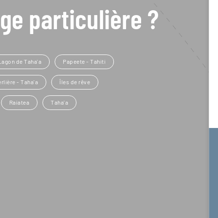
ge particulière ?
Lagon de Taha'a
Papeete - Tahiti
rlière - Taha'a
Îles de rêve
Raiatea
Taha'a