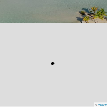
©
Mapbo