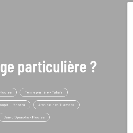
ge particulière ?
 Moorea
Ferme perlière - Taha'a
aapiti - Moorea
Archipel des Tuamotu
Baie d'Opunohu - Moorea