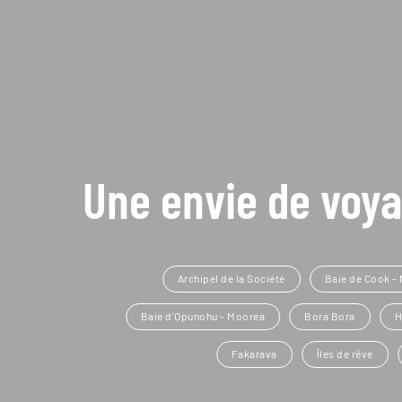
Une envie de voya
Archipel de la Société
Baie de Cook -
Baie d'Opunohu - Moorea
Bora Bora
H
Fakarava
Îles de rêve