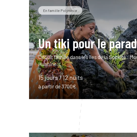
En famille Polynésie
Un tiki pour le parad
Circuit famille dans les îles de la Société : M
Huahine...
15 jours / 12 nuits
à partir de 3700€