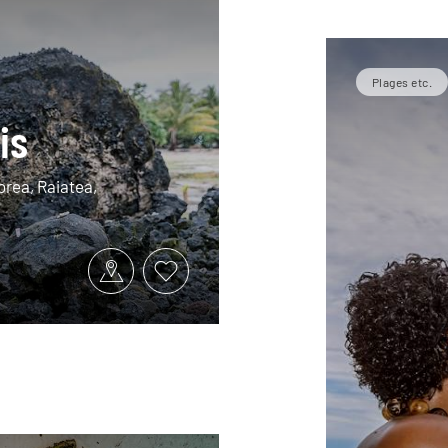
Plages etc.
is
oorea, Raiatea,