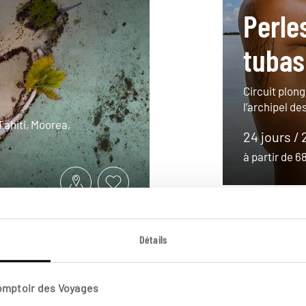
Perle
tubas
Circuit plong
l’archipel d
Tahiti, Moorea,
24 jours / 
à partir de 
Détails
Comptoir des Voyages