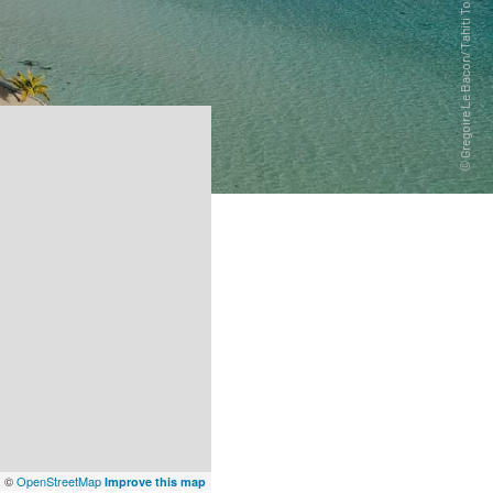
x
©
OpenStreetMap
Improve this map