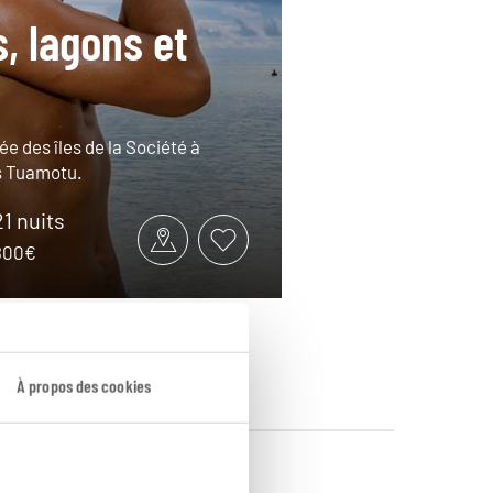
s, lagons et
ée des îles de la Société à
es Tuamotu.
21 nuits
6800€
À propos des cookies