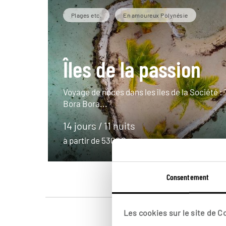
Plages etc.
En amoureux Polynésie
Îles de la passion
Voyage de noces dans les îles de la Société : 
Bora Bora...
14 jours / 11 nuits
à partir de 5300€
Consentement
Les cookies sur le site de 