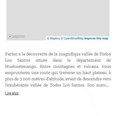
Mapbox
©
Mapbox
©
OpenStreetMap
Improve this map
Partez à la découverte de la magnifique vallée de Todos
Los Santos située dans le département de
Huehuetenango. Entre montagnes et volcans, vous
emprunterez une route qui traverse un haut plateau, à
plus de 3 000 mètres d’altitude, avant de descendre vers
l’exubérante vallée de Todos Los Santos. Son marché
coloré qui se déroule le samedi est sans doute l’un des
Lire plus
plus beaux et authentiques du pays. Malgré la forte
croissance économique, les villageois continuent
d’entretenir des coutumes ancestrales et de porter leurs
costumes traditionnels aux couleurs éclatantes. Une