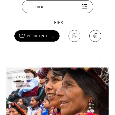
étape enchanteresse !
FILTRER
TRIER
POPULARITÉ
Vie locale
Guatemala