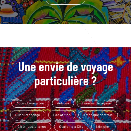
Une envie de voyage
particulière ?
Accès Livingston
Antigua
Fuentes Georginas
Huehuetenango
Lac Atitlan
Amérique centrale
Chichicastenango
Guatemala City
Iximché