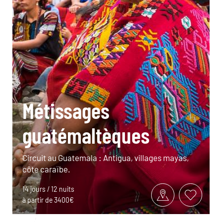
Métissages
guatémaltèques
Circuit au Guatemala : Antigua, villages mayas,
côte caraïbe.
14 jours / 12 nuits
à partir de 3400€