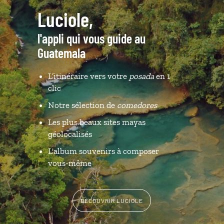
Luciole,
l'appli qui vous guide au
Guatemala
L’itinéraire vers votre
posada
en 1
clic
Notre sélection de
comedores
Les plus beaux sites mayas
géolocalisés
L'album souvenirs à composer
vous-même
DÉCOUVRIR LUCIOLE