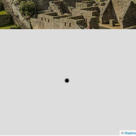
©
Mapbo