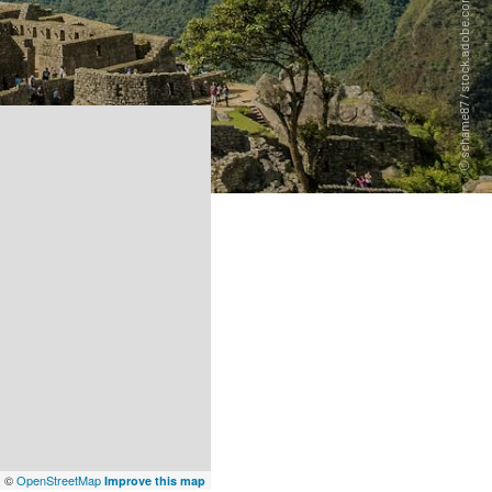
x
©
OpenStreetMap
Improve this map