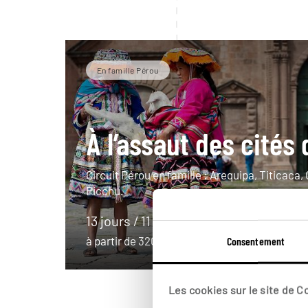
En famille Pérou
À l’assaut des cités 
Circuit Pérou en famille : Arequipa, Titicaca
Picchu.
13 jours / 11 nuits
à partir de 3200€
Consentement
Les cookies sur le site de 