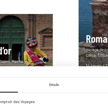
Roma
d’or
Voyage de no
Colca, Titica
, Cuzco, Machu
14 jours / 
à partir de 
Détails
Comptoir des Voyages