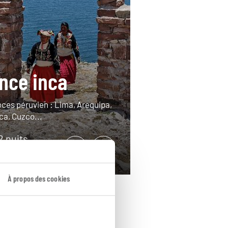
nce inca
ces péruvien : Lima, Arequipa,
ca, Cuzco...
12 nuits
4500€
À propos des cookies