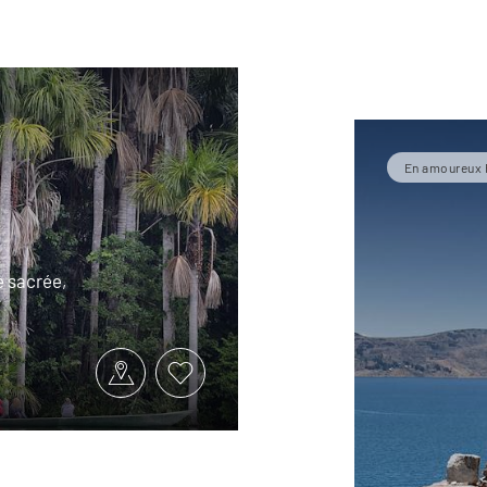
En amoureux 
e sacrée,