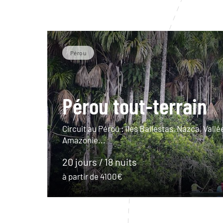
Pérou
Pérou tout-terrain
Circuit au Pérou : îles Ballestas, Nazca, Vallé
Amazonie...
20 jours / 18 nuits
à partir de 4100€