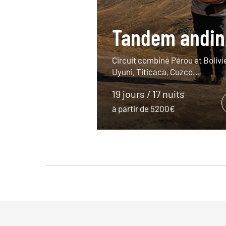
Tandem andin
Circuit combiné Pérou et Bolivie
Uyuni, Titicaca, Cuzco...
19 jours / 17 nuits
à partir de 5200€