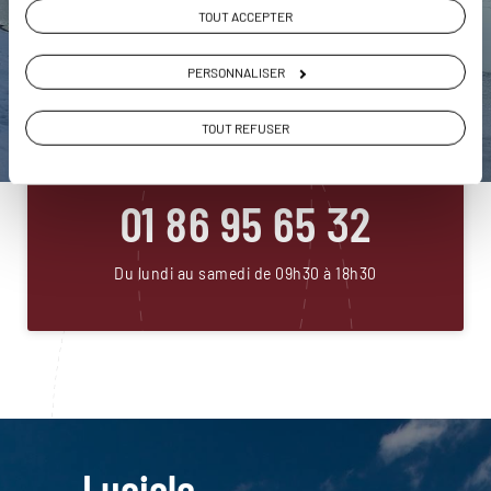
TOUT ACCEPTER
PERSONNALISER
DEMANDER UN DEVIS
TOUT REFUSER
ou
Construisez votre voyage avec un spécialiste Lettonie
01 86 95 65 32
Du lundi au samedi de 09h30 à 18h30
Luciole,