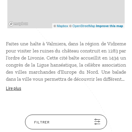
Mapbox
©
Mapbox
©
OpenStreetMap
Improve this map
Faites une halte à Valmiera, dans la région de Vidzeme
pour visiter les ruines du château construit en 1283 par
l’ordre de Livonie. Cette cité balte accueillit en 1434 un
congrès de la Ligue hanséatique, la célèbre association
des villes marchandes d’Europe du Nord. Une balade
dans la ville vous permettra de découvrir les différentes
influences qui ont marqué Valmiera. Fondée par un roi
Lire plus
danois, Valdemar II, elle appartint au duché de Livonie
du temps des Suédois puis fût dévastée par les troupes
russes d’Ivan le Terrible, au XVIe siècle. Remarquez son
théâtre. Promenez-vous dans le parc national de la
Gauja, sur les rives de la rivière… La ville est
FILTRER
aujourd’hui réputée pour être un important centre