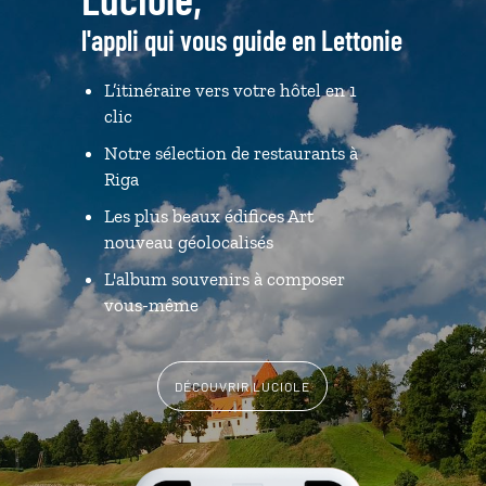
l'appli qui vous guide en Lettonie
L’itinéraire vers votre hôtel en 1
clic
Notre sélection de restaurants à
Riga
Les plus beaux édifices Art
nouveau géolocalisés
L'album souvenirs à composer
vous-même
DÉCOUVRIR LUCIOLE