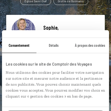
Eglise Saint Olaf
Grotte de Gutmanis
Sophie,
spécialiste Lettonie
Consentement
Détails
À propos des cookies
Suivez vos envies et demandez conseils à nos
spécialistes
Les cookies sur le site de Comptoir des Voyages
Ils sauront organiser votre itinéraire au plus
près de vos envies et de la réalité du pays.
Nous utilisons des cookies pour faciliter votre navigation
sur notre site et mesurer notre audience et la pertinence
Échangez en face à face ou depuis nos studios
de nos publicités. Vous pouvez choisir maintenant quels
connectés en agence, mais aussi par email ou
cookies vous acceptez. Vous pourrez modifier vos choix en
téléphone.
cliquant sur « gestion des cookies » en bas de page.
Vous gardez le même interlocuteur avant,
pendant et après votre voyage.