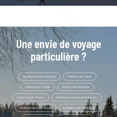
Une envie de voyage
particulière ?
Abbaye Sainte-Brigitte
Château de Cesis
Château de Trakai
Cloître de Pazaislis
Eglise Saint-Pierre
Cathédrale Alexandre Nevski
Château de Gediminas
Citadelle de Toompea