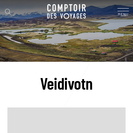
MENU
Veidivotn