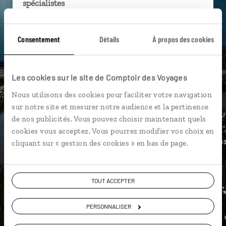
spécialistes
Ils sauront organiser votre itinéraire au plus
près de vos envies et de la réalité du pays.
Consentement
Détails
À propos des cookies
Échangez en face à face ou depuis nos studios
connectés en agence, mais aussi par email ou
Les cookies sur le site de Comptoir des Voyages
téléphone.
Nous utilisons des cookies pour faciliter votre navigation
Vous gardez le même interlocuteur avant,
sur notre site et mesurer notre audience et la pertinence
pendant et après votre voyage.
de nos publicités. Vous pouvez choisir maintenant quels
cookies vous acceptez. Vous pourrez modifier vos choix en
cliquant sur « gestion des cookies » en bas de page.
DEMANDER UN DEVIS
TOUT ACCEPTER
ou
Construisez votre voyage avec un spécialiste Islande
PERSONNALISER
01 85 08 22 96