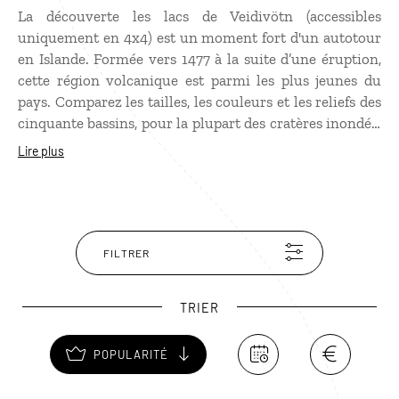
La découverte les lacs de Veidivötn (accessibles
uniquement en 4x4) est un moment fort d'un autotour
en Islande. Formée vers 1477 à la suite d’une éruption,
cette région volcanique est parmi les plus jeunes du
pays. Comparez les tailles, les couleurs et les reliefs des
cinquante bassins, pour la plupart des cratères inondés.
Remarquez les cabanons des pêcheurs, nombreux à
Lire plus
venir y taquiner la truite, abondante ! Observez les
oiseaux dont c’est l’un des royaumes et saluez les
cygnes qui y ont élu domicile. Promenez-vous à travers
cet univers minéral noir proche du massif du
Landmannalaugar, dans les terres intérieures du pays.
FILTRER
TRIER
POPULARITÉ