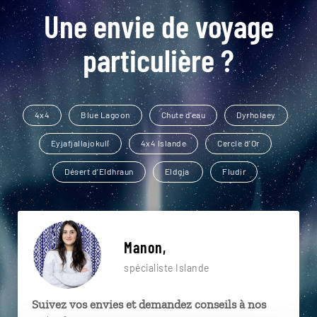
Une envie de voyage
particulière ?
4x4
Blue Lagoon
Chute d'eau
Dyrholaey
Eyjafjallajokull
4x4 Islande
Cercle d'Or
Désert d’Eldhraun
Eldgja
Fludir
Manon,
spécialiste Islande
Suivez vos envies et demandez conseils à nos