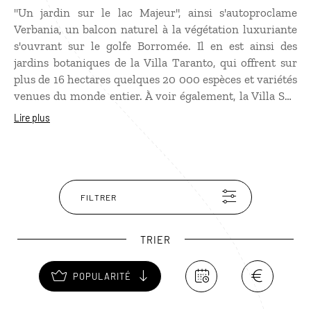
"Un jardin sur le lac Majeur", ainsi s'autoproclame
Verbania, un balcon naturel à la végétation luxuriante
s'ouvrant sur le golfe Borromée. Il en est ainsi des
jardins botaniques de la Villa Taranto, qui offrent sur
plus de 16 hectares quelques 20 000 espèces et variétés
venues du monde entier. À voir également, la Villa San
Remigio, contiguë aux jardins de la Villa Taranto et
Lire plus
entourée d’un superbe parc de 8 hectares. L'histoire de
Verbania se découvre en partie dans l'église San Stefano
qui renferme la stèle de marbre datant du Ier siècle
après J.-C., témoignant de la fondation de la cité. Le
Palazzo di Città avec son portique reposant sur 32
FILTRER
piliers de granit rose venant de Baveno et le Palazzo
Viani-Dugnani qui abrite depuis 1909 le musée du
TRIER
Paysage méritent également le détour.
POPULARITÉ