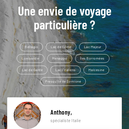
Une envie de voyage
particulière ?
Bellagio
Lac de Côme
Lac Majeur
Lombardie
Menaggio
Îles Borromées
Lac de Garde
Lacs italiens
Malcesine
Presqu'île de Sirmione
Anthony,
spécialiste Italie