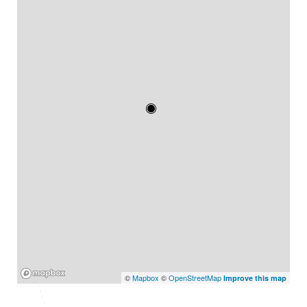
Mapbox
©
Mapbox
©
OpenStreetMap
Improve this map