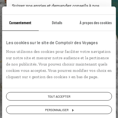
Suivez vos envies et demandez conseils à nos
spécialistes
Consentement
Détails
À propos des cookies
Ils sauront organiser votre itinéraire au plus
près de vos envies et de la réalité du pays.
Échangez en face à face ou depuis nos studios
Les cookies sur le site de Comptoir des Voyages
connectés en agence, mais aussi par email ou
téléphone.
Nous utilisons des cookies pour faciliter votre navigation
sur notre site et mesurer notre audience et la pertinence
Vous gardez le même interlocuteur avant,
de nos publicités. Vous pouvez choisir maintenant quels
pendant et après votre voyage.
cookies vous acceptez. Vous pourrez modifier vos choix en
cliquant sur « gestion des cookies » en bas de page.
DEMANDER UN DEVIS
TOUT ACCEPTER
ou
PERSONNALISER
Construisez votre voyage avec un spécialiste Italie