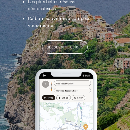
Les plus belles
piazzas
géolocalisées
L'album souvenirs à composer
vous-même
DÉCOUVRIR LUCIOLE