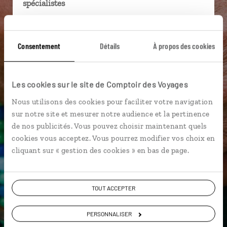
spécialistes
Ils sauront organiser votre itinéraire au plus
près de vos envies et de la réalité du pays.
Consentement
Détails
À propos des cookies
Échangez en face à face ou depuis nos studios
connectés en agence, mais aussi par email ou
téléphone.
Les cookies sur le site de Comptoir des Voyages
Vous gardez le même interlocuteur avant,
Nous utilisons des cookies pour faciliter votre navigation
pendant et après votre voyage.
sur notre site et mesurer notre audience et la pertinence
de nos publicités. Vous pouvez choisir maintenant quels
cookies vous acceptez. Vous pourrez modifier vos choix en
cliquant sur « gestion des cookies » en bas de page.
DEMANDER UN DEVIS
ou
TOUT ACCEPTER
Construisez votre voyage avec un spécialiste
Equateur
PERSONNALISER