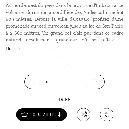
Au nord-ouest du pays dans la province d’Imbabura, ce
volcan endormi de la cordillère des Andes culmine à 4
609 mètres. Depuis la ville d’Otavalo, profitez d’une
promenade au pied du volcan jusqu’au lac de San Pablo
à 2 660 mètres. Un grand bol d’air pur dans ce cadre
naturel absolument grandiose où se reflète la
silhouette du volcan dans les eaux translucides du lac.
Lire plus
Une excursion des plus agréables sur les hauts plateaux
de l’Amérique du Sud.
FILTRER
TRIER
POPULARITÉ