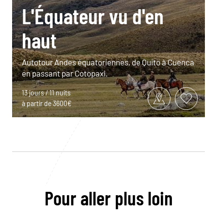
L'Équateur vu d'en
haut
Autotour Andes équatoriennes, de Quito à Cuenca
en passant par Cotopaxi.
13 jours / 11 nuits
à partir de 3600€
Pour aller plus loin