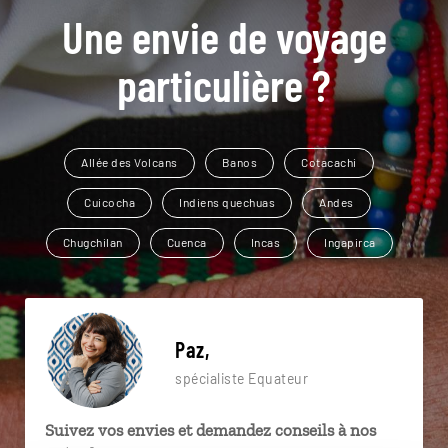
Une envie de voyage
particulière ?
Allée des Volcans
Banos
Cotacachi
Cuicocha
Indiens quechuas
Andes
Chugchilan
Cuenca
Incas
Ingapirca
Paz,
spécialiste Equateur
Suivez vos envies et demandez conseils à nos