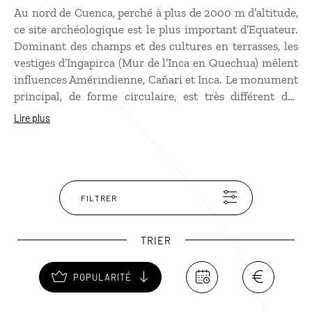
Au nord de Cuenca, perché à plus de 2000 m d’altitude,
ce site archéologique est le plus important d’Equateur.
Dominant des champs et des cultures en terrasses, les
vestiges d’Ingapirca (Mur de l’Inca en Quechua) mêlent
influences Amérindienne, Cañari et Inca. Le monument
principal, de forme circulaire, est très différent des
ruines Inca que l’on peut trouver au Pérou notamment.
Lire plus
Les archéologues s’interrogent encore aujourd’hui sur
sa signification. Autour, vous découvrirez les vestiges
de nombreux édifices, avec des escaliers et des portes
de forme triangulaire, caractéristiques de l'architecture
Inca. Un musée abrite une vaste collection d’objets
FILTRER
ayant appartenu aux différentes civilisations.
TRIER
POPULARITÉ