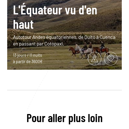
L'Équateur vu d'en
haut
Autotour Andes équatoriennes, de Quito à Cuenca
en passant par Cotopaxi.
13 jours / 11 nuits
à partir de 3600€
Pour aller plus loin