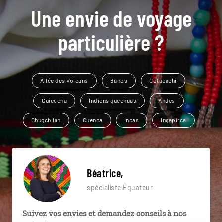
Une envie de voyage
particulière ?
Allée des Volcans
Banos
Cotacachi
Cuicocha
Indiens quechuas
Andes
Chugchilan
Cuenca
Incas
Ingapirca
Béatrice,
spécialiste Equateur
Suivez vos envies et demandez conseils à nos