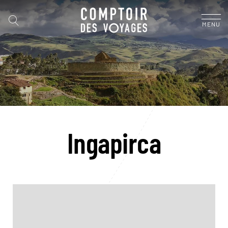
MENU
Ingapirca