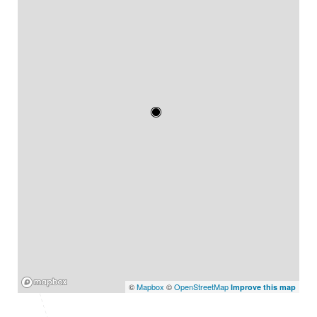
Mapbox
©
Mapbox
©
OpenStreetMap
Improve this map