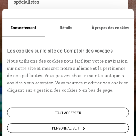
spécialistes
Ils sauront organiser votre itinéraire au plus
près de vos envies et de la réalité du pays.
Consentement
Détails
À propos des cookies
Échangez en face à face ou depuis nos studios
connectés en agence, mais aussi par email ou
téléphone.
Les cookies sur le site de Comptoir des Voyages
Vous gardez le même interlocuteur avant,
Nous utilisons des cookies pour faciliter votre navigation
pendant et après votre voyage.
sur notre site et mesurer notre audience et la pertinence
de nos publicités. Vous pouvez choisir maintenant quels
cookies vous acceptez. Vous pourrez modifier vos choix en
cliquant sur « gestion des cookies » en bas de page.
DEMANDER UN DEVIS
ou
TOUT ACCEPTER
Construisez votre voyage avec un spécialiste
Equateur
PERSONNALISER