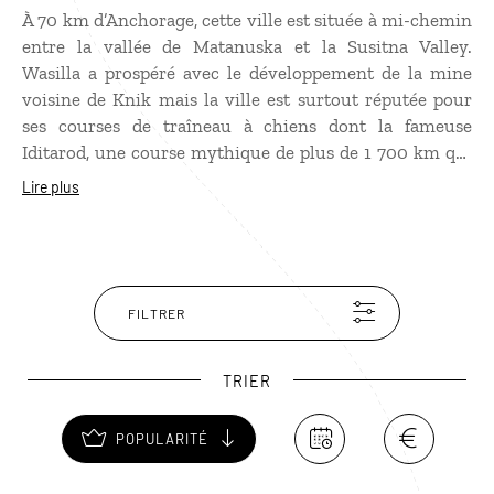
À 70 km d’Anchorage, cette ville est située à mi-chemin
entre la vallée de Matanuska et la Susitna Valley.
Wasilla a prospéré avec le développement de la mine
voisine de Knik mais la ville est surtout réputée pour
ses courses de traîneau à chiens dont la fameuse
Iditarod, une course mythique de plus de 1 700 km qui
traverse la taïga, entre Anchorage et Nome. Vous
Lire plus
pourrez y visiter le musée retraçant l’histoire de la
course et faire une petite balade en traîneau à chiens.
FILTRER
TRIER
POPULARITÉ