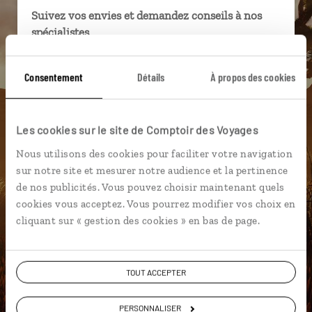
Suivez vos envies et demandez conseils à nos
spécialistes
Ils sauront organiser votre itinéraire au plus
Consentement
Détails
À propos des cookies
près de vos envies et de la réalité du pays.
Échangez en face à face ou depuis nos studios
connectés en agence, mais aussi par email ou
Les cookies sur le site de Comptoir des Voyages
téléphone.
Nous utilisons des cookies pour faciliter votre navigation
Vous gardez le même interlocuteur avant,
sur notre site et mesurer notre audience et la pertinence
pendant et après votre voyage.
de nos publicités. Vous pouvez choisir maintenant quels
cookies vous acceptez. Vous pourrez modifier vos choix en
cliquant sur « gestion des cookies » en bas de page.
DEMANDER UN DEVIS
TOUT ACCEPTER
ou
Construisez votre voyage avec un spécialiste Etats-
PERSONNALISER