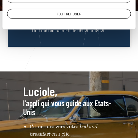
Unis
01 85 08 23 53
TOUT REFUSER
Du lundi au samedi de 09h30 à 18h30
Luciole,
l'appli qui vous guide aux Etats-
Unis
L’itinéraire vers votre
bed and
breakfast
en 1 clic