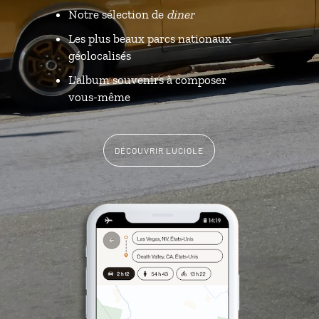
Notre sélection de
diner
Les plus beaux parcs nationaux
géolocalisés
L'album souvenirs à composer
vous-même
DÉCOUVRIR LUCIOLE