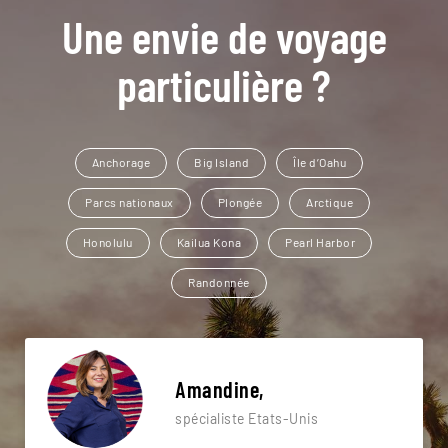
Une envie de voyage
particulière ?
Anchorage
Big Island
Île d’Oahu
Parcs nationaux
Plongée
Arctique
Honolulu
Kailua Kona
Pearl Harbor
Randonnée
Amandine,
spécialiste Etats-Unis