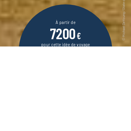
À partir de
7200
€
pour cette idée de voyage
20 jours / 18 nuits
DEMANDER UN DEVIS
Voyage d’un extrême à l’autre, des glaciers et