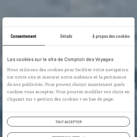
Consentement
Détails
À propos des cookies
Aloha Alaska
Les cookies sur le site de Comptoir des Voyages
Circuit aux USA, des glaciers de l’Alaska aux volcans
Nous utilisons des cookies pour faciliter votre navigation
d’Hawaii.
sur notre site et mesurer notre audience et la pertinence
de nos publicités. Vous pouvez choisir maintenant quels
Grands espaces
cookies vous acceptez. Vous pourrez modifier vos choix en
cliquant sur « gestion des cookies » en bas de page.
Voir les 1070 avis sur les voyages aux Etats-
Unis
TOUT ACCEPTER