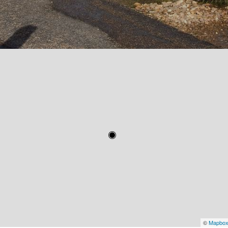
©
Mapbo