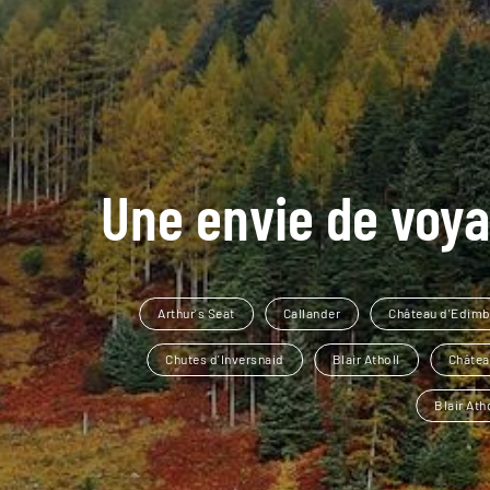
Une envie de voya
Arthur's Seat
Callander
Château d'Edim
Chutes d'Inversnaid
Blair Atholl
Châtea
Blair Ath