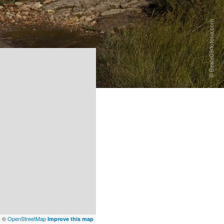
x
©
OpenStreetMap
Improve this map