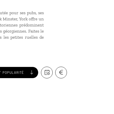
putée pour ses pubs, ses
k Minster, York offre un
ctoriennes prédominent
s géorgiennes. Faites le
 les petites ruelles de
POPULARITÉ