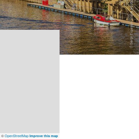
x
©
OpenStreetMap
Improve this map