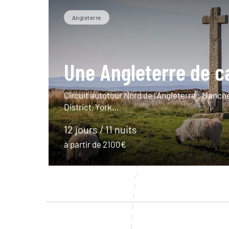
Angleterre
Une Angleterre de c
Circuit autotour Nord de l’Angleterre : Manch
District, York…
12 jours / 11 nuits
à partir de 2100€