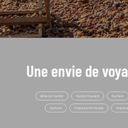
Une envie de voya
Alnwick Castle
Castle Howard
Durham
Carlisle
Chatsworth House
Grasme