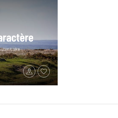
aractère
ester, Lake