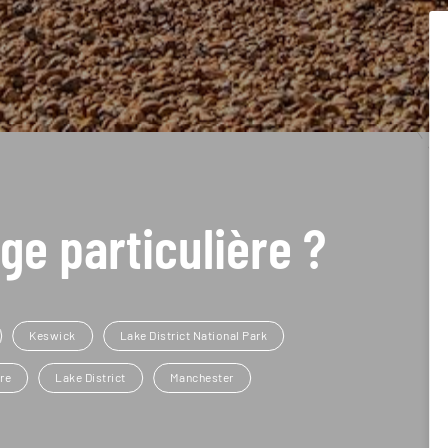
ge particulière ?
Keswick
Lake District National Park
re
Lake District
Manchester