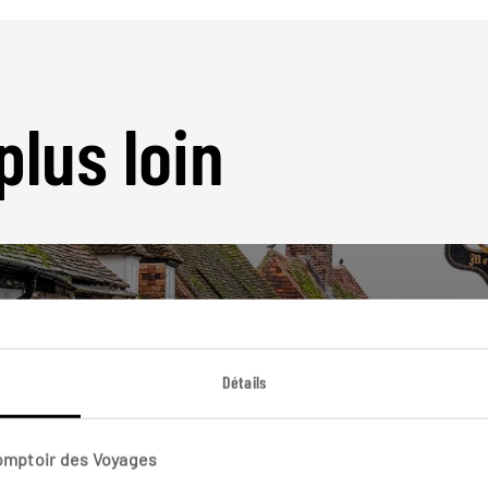
plus loin
Détails
Nos 7 idées de voyage
Angleterre
Comptoir des Voyages