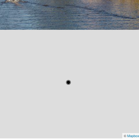
©
Mapbo