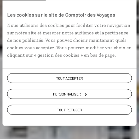
Contes et comtés
Les cookies sur le site de Comptoir des Voyages
celtiques
Nous utilisons des cookies pour faciliter votre navigation
sur notre site et mesurer notre audience et la pertinence
Circuit autotour dans les comtés anglais du Devon et
de nos publicités. Vous pouvez choisir maintenant quels
des Cornouailles.
cookies vous acceptez. Vous pourrez modifier vos choix en
cliquant sur « gestion des cookies » en bas de page.
Voir les 56 avis sur les voyages en
Angleterre
TOUT ACCEPTER
VOIR LA GALERIE PHOTOS
PERSONNALISER
TOUT REFUSER