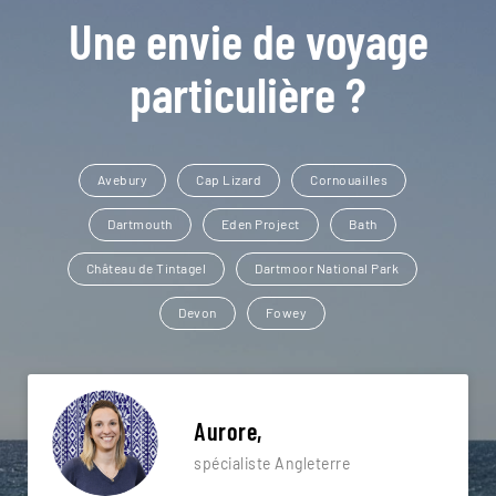
Une envie de voyage
particulière ?
Avebury
Cap Lizard
Cornouailles
Dartmouth
Eden Project
Bath
Château de Tintagel
Dartmoor National Park
Devon
Fowey
Aurore,
spécialiste Angleterre