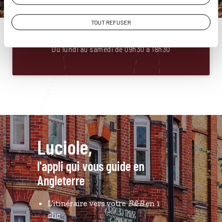
Angleterre
01 88 32 32 87
TOUT REFUSER
Du lundi au samedi de 09h30 à 18h30
Luciole,
l'appli qui vous guide en
Angleterre
L’itinéraire vers votre
B&B
en 1
clic