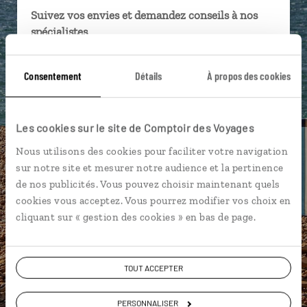
Suivez vos envies et demandez conseils à nos
spécialistes
Ils sauront organiser votre itinéraire au plus
Consentement
Détails
À propos des cookies
près de vos envies et de la réalité du pays.
Échangez en face à face ou depuis nos studios
connectés en agence, mais aussi par email ou
Les cookies sur le site de Comptoir des Voyages
téléphone.
Nous utilisons des cookies pour faciliter votre navigation
Vous gardez le même interlocuteur avant,
sur notre site et mesurer notre audience et la pertinence
pendant et après votre voyage.
de nos publicités. Vous pouvez choisir maintenant quels
cookies vous acceptez. Vous pourrez modifier vos choix en
cliquant sur « gestion des cookies » en bas de page.
DEMANDER UN DEVIS
TOUT ACCEPTER
ou
Construisez votre voyage avec un spécialiste
PERSONNALISER