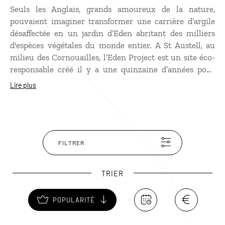
Seuls les Anglais, grands amoureux de la nature,
pouvaient imaginer transformer une carrière d’argile
désaffectée en un jardin d’Eden abritant des milliers
d'espèces végétales du monde entier. A St Austell, au
milieu des Cornouailles, l’Eden Project est un site éco-
responsable créé il y a une quinzaine d’années pour
sensibiliser à la préservation de la planète. Il se
Lire plus
compose de 5 serres géantes, des “biomes“ très
futuristes, qui vous emmèneront en voyage au cœur du
maquis méditerranéen et de la jungle tropicale, à
travers les 5 continents.
FILTRER
TRIER
POPULARITÉ