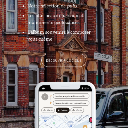
Notre sélection de
pubs
Les plus beaux châteaux et
monuments géolocalisés
L'album souvenirs à composer
vous-même
DÉCOUVRIR LUCIOLE