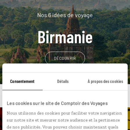
Nos 6 idées de voyage
Birmanie
DÉCOUVRIR
Consentement
Détails
À propos des cookies
Les cookies sur le site de Comptoir des Voyages
Nous utilisons des cookies pour faciliter votre navigation
sur notre site et mesurer notre audience et la pertinence
Une envie de voyage
de nos publicités. Vous pouvez choisir maintenant quels