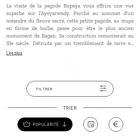
La visite de la pagode Bupaya vous offrira une vue
superbe sur l’Ayeyarwady. Perché au sommet d'un
méandre du fleuve sacré, cette petite pagode, au stupa
en forme de bulbe, passe pour être le plus ancien
monument de Bagan. Sa construction remonterait au
IIIe siècle. Détruite par un tremblement de terre en
1975, elle a été fidèlement reconstruite. Outre ses
Lire plus
fonctions religieuses, la pagode Bupaya sert de phare
aux bateaux qui naviguent sur l’Ayeyarwady.
FILTRER
TRIER
POPULARITÉ