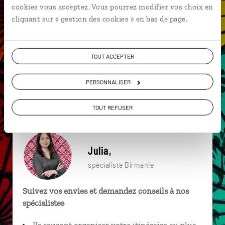
cookies vous acceptez. Vous pourrez modifier vos choix en
particulière ?
cliquant sur « gestion des cookies » en bas de page.
TOUT ACCEPTER
Asie du Sud-Est
Hpa An
Irrawady
Indein
Kalaw
Mandalay
Ava
Lac Inle
PERSONNALISER
Marché de Nyaung Oo
Grotte sacrée de Pindaya
TOUT REFUSER
Julia,
spécialiste Birmanie
Suivez vos envies et demandez conseils à nos
spécialistes
Ils sauront organiser votre itinéraire au plus