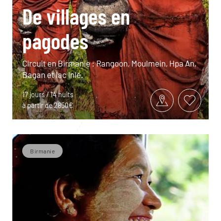
De villages en
pagodes
Circuit en Birmanie : Rangoon, Moulmein, Hpa An,
Bagan et lac Inle.
17 jours / 14 nuits
à partir de 2850€
Birmanie