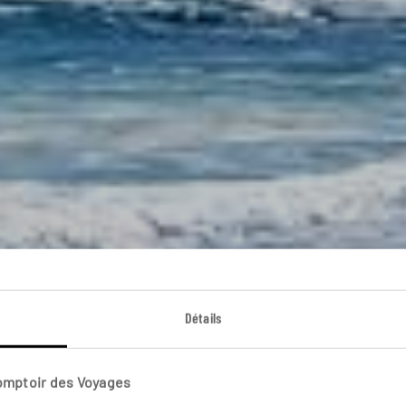
e la malice de la G
Détails
 en Galice : Compostelle, Rias Baxas, Ribeira Sacra, Ri
Comptoir des Voyages