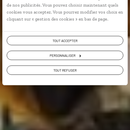
cathédrale, Giralda.
de nos publicités. Vous pouvez choisir maintenant quels
cookies vous acceptez. Vous pourrez modifier vos choix en
City break
cliquant sur « gestion des cookies » en bas de page.
TOUT ACCEPTER
Voir les 645 avis sur les voyages en Espagne
PERSONNALISER
VOIR LA GALERIE PHOTOS
TOUT REFUSER