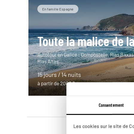
En famille Espagne
Toute la malice de la
Autotour en Galice : Compostelle, Rias Baxas,
Rias Altas…
15 jours / 14 nuits
à partir de 2000€
Consentement
Les cookies sur le site de 