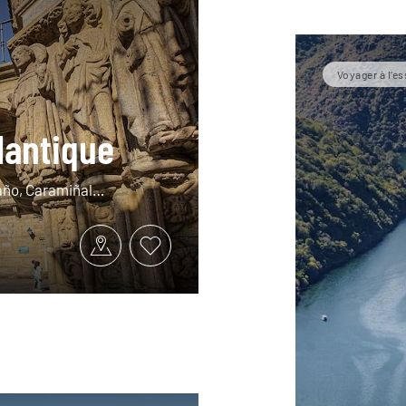
Voyager à l’es
tlantique
eaño, Caramiñal…