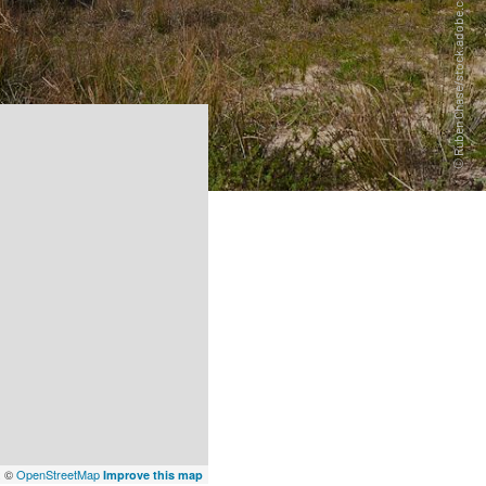
x
©
OpenStreetMap
Improve this map