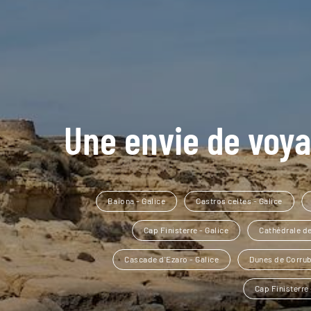
Une envie de voya
Baiona - Galice
Castros celtes - Galice
Cap Finisterre - Galice
Cathédrale d
Cascade d'Ezaro - Galice
Dunes de Corrub
Cap Finisterre 