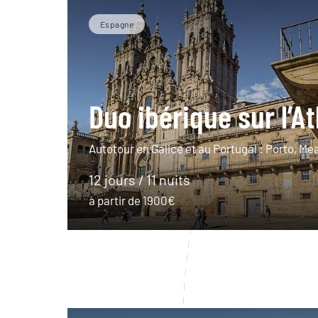
Espagne
Duo ibérique sur l’A
Autotour en Galice et au Portugal : Porto, M
12 jours / 11 nuits
à partir de 1900€