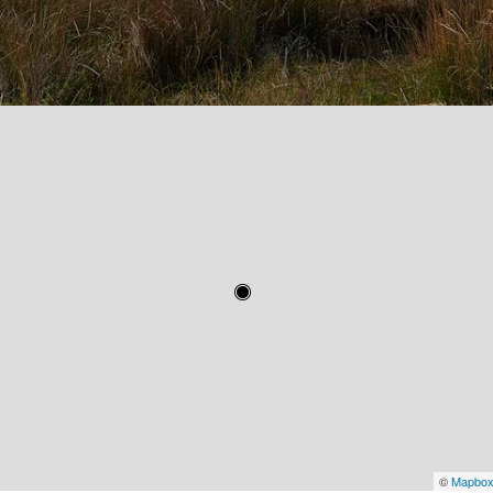
©
Mapbo