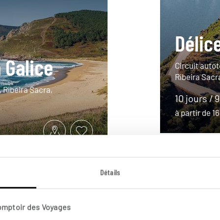
Délice
 Galice
Circuit autot
Ribeira Sacr
 Ribeira Sacra,
10 jours / 
à partir de 
Détails
Comptoir des Voyages