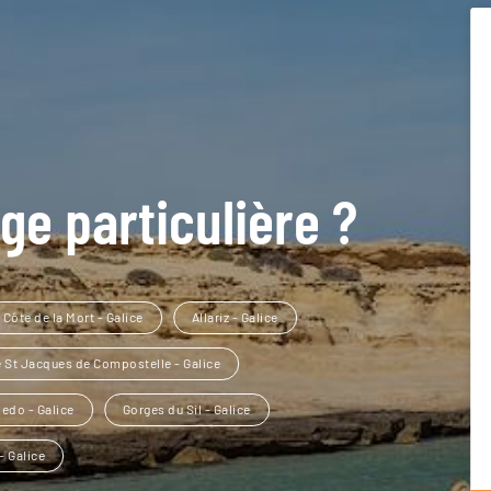
ge particulière ?
Côte de la Mort - Galice
Allariz - Galice
e St Jacques de Compostelle - Galice
edo - Galice
Gorges du Sil - Galice
- Galice