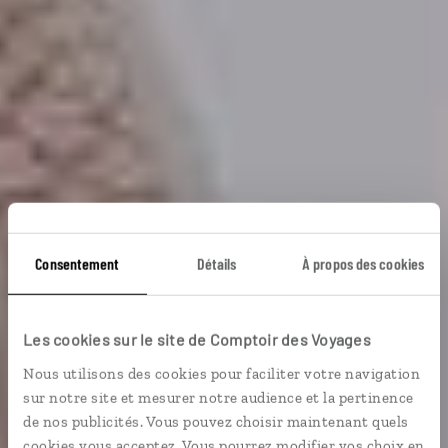
Consentement
Détails
À propos des cookies
Maroc impérial
Les cookies sur le site de Comptoir des Voyages
Circuit en train dans les villes impériales du Maroc.
Nous utilisons des cookies pour faciliter votre navigation
sur notre site et mesurer notre audience et la pertinence
de nos publicités. Vous pouvez choisir maintenant quels
En train
Grands sites
cookies vous acceptez. Vous pourrez modifier vos choix en