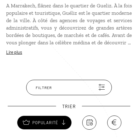
A Marrakech, flânez dans le quartier de Gueliz. À la fois
populaire et touristique, Guéliz est le quartier moderne
de la ville. À côté des agences de voyages et services
administratifs, vous y découvrirez de grandes artères
bordées de boutiques, de marchés et de cafés. Avant de
vous plonger dans la célèbre médina et de découvrir la
place Jemaa-el-Fna, offrez-vous cette immersion dans
Lire plus
l'un des quartiers les plus récents de la ville. C'est un
architecte français, Henri Prost, qui en a dessiné les
contours.
FILTRER
TRIER
POPULARITÉ