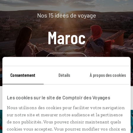
Nos 15 idées de voyage
Maroc
DÉCOUVRIR
Consentement
Détails
À propos des cookies
Les cookies sur le site de Comptoir des Voyages
Nous utilisons des cookies pour faciliter votre navigation
sur notre site et mesurer notre audience et la pertinence
de nos publicités. Vous pouvez choisir maintenant quels
Une envie de voyage
cookies vous acceptez. Vous pourrez modifier vos choix en