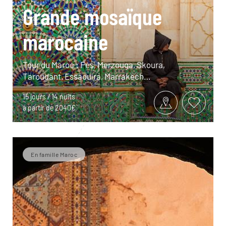
Grande mosaïque
marocaine
Tour du Maroc : Fès, Merzouga, Skoura,
Taroudant, Essaouira, Marrakech…
15 jours / 14 nuits
à partir de 2040€
En famille Maroc