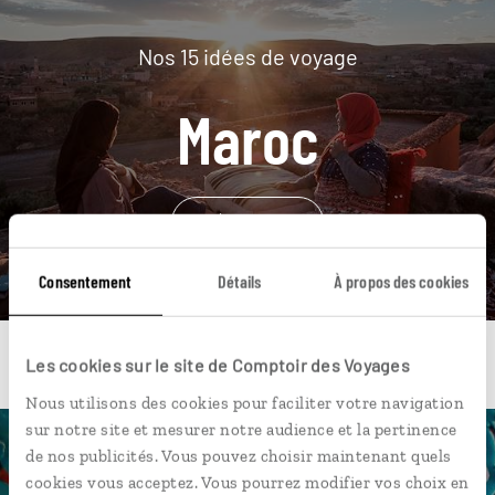
Nos 15 idées de voyage
Maroc
DÉCOUVRIR
Consentement
Détails
À propos des cookies
Les cookies sur le site de Comptoir des Voyages
Nous utilisons des cookies pour faciliter votre navigation
sur notre site et mesurer notre audience et la pertinence
de nos publicités. Vous pouvez choisir maintenant quels
Une envie de voyage
cookies vous acceptez. Vous pourrez modifier vos choix en