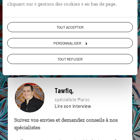
cliquant sur « gestion des cookies » en bas de page.
particulière ?
TOUT ACCEPTER
Agdz
Anti-Atlas
Azrou
Cascades d'Ouzoud
PERSONNALISER
Guéliz
Jardin Majorelle
Barcelone
TOUT REFUSER
Chefchaouen
Flamenco
Aït Benhaddou
Tawfiq,
spécialiste Maroc
Lire son interview
Suivez vos envies et demandez conseils à nos
spécialistes