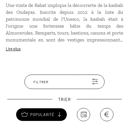
Une visite de Rabat implique la découverte de la kasbah
des Oudayas. Inscrite depuis 2012 à la liste du
patrimoine mondial de l'Unesco, la kasbah était à
l'origine une forteresse bâtie du temps des
Almoravides. Remparts, tours, bastions, canons et porte
monumentale en sont des vestiges impressionnants.
Flâner dans ses ruelles aux teintes bleues sera un
Lire plus
moment que vous apprécierez particulièrement. Faites
également le plein de souvenirs dans sa médina qui
offre un large choix artisanal marocain, en toute
tranquillité.
FILTRER
TRIER
POPULARITÉ