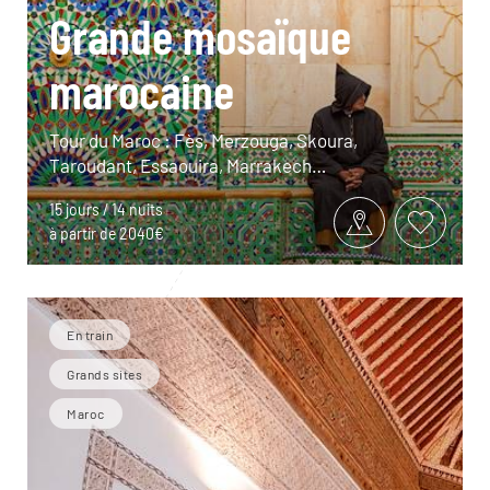
Grande mosaïque
marocaine
Tour du Maroc : Fès, Merzouga, Skoura,
Taroudant, Essaouira, Marrakech…
15 jours / 14 nuits
à partir de 2040€
En train
Grands sites
Maroc