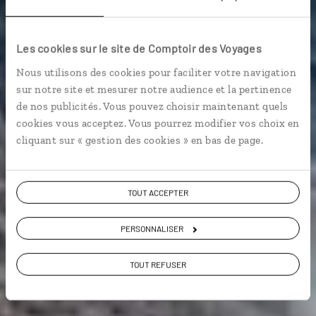
Berbère de terre en
mer
Les cookies sur le site de Comptoir des Voyages
Nous utilisons des cookies pour faciliter votre navigation
Autotour dans le Sud marocain : Taroudant, Tata,
sur notre site et mesurer notre audience et la pertinence
Chegaga, Tafraout, Mirleft…
de nos publicités. Vous pouvez choisir maintenant quels
cookies vous acceptez. Vous pourrez modifier vos choix en
Voyager en décalé
cliquant sur « gestion des cookies » en bas de page.
TOUT ACCEPTER
Voir les 206 avis sur les voyages au Maroc
PERSONNALISER
VOIR LA GALERIE PHOTOS
TOUT REFUSER