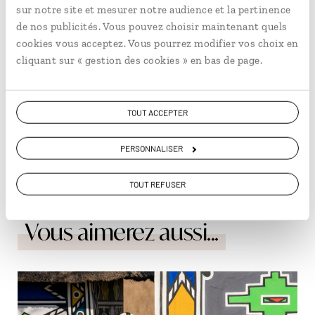
un village de pêcheurs tranquille. Ses maisons blanches
sur notre site et mesurer notre audience et la pertinence
contrastent avec l'azur de l'Atlantique. Le nom du village
de nos publicités. Vous pouvez choisir maintenant quels
(« Notre Père ») viendrait des marins portugais qui
cookies vous acceptez. Vous pourrez modifier vos choix en
auraient pris l'habitude de venir ici prier pour le salut de
cliquant sur « gestion des cookies » en bas de page.
leurs marins perdus. Aujourd'hui, ce sont les gourmets
qui affluent, attirés par une tradition bien ancrée : la
langouste fraîchement pêchée. Les pêcheurs rentrent
TOUT ACCEPTER
en fin de matinée, et ils sont attendus ! Dès lors, les
amateurs de fruits de mer n'ont plus qu'à s'attabler et se
régaler d'une langouste grillée. Un festin qui viendra
PERSONNALISER
compléter votre expérience de la
gastronomie sud-
africaine
.
TOUT REFUSER
Vous aimerez aussi...
© Bleyer/FRIEDRICHSMEIER ARCHIVE,
FRIEDRICHSMEIER/Alamy/Hemis