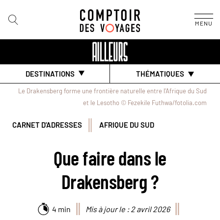
MENU
DESTINATIONS
THÉMATIQUES
Le Drakensberg forme une frontière naturelle entre l’Afrique du Sud
et le Lesotho © Fezekile Futhwa/fotolia.com
CARNET D'ADRESSES
AFRIQUE DU SUD
Que faire dans le
Drakensberg ?
4 min
Mis à jour le : 2 avril 2026