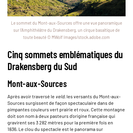
Le sommet du Mont-aux-Sources offre une vue panoramique
sur l'Amphithéâtre du Drakensberg, un cirque basaltique de
toute beauté © MWolf Images/stock.adobe.com
Cinq sommets emblématiques du
Drakensberg du Sud
Mont-aux-Sources
Après avoir traversé le
veld
, les versants du Mont-aux-
Sources surgissent de façon spectaculaire dans de
pimpantes couleurs vert prairie et roux. Cette montagne
doit son nom à deux pasteurs d’origine française qui
gravirent ses 3 282 mètres pour la première fois en
1836. Le clou du spectacle est le panorama sur