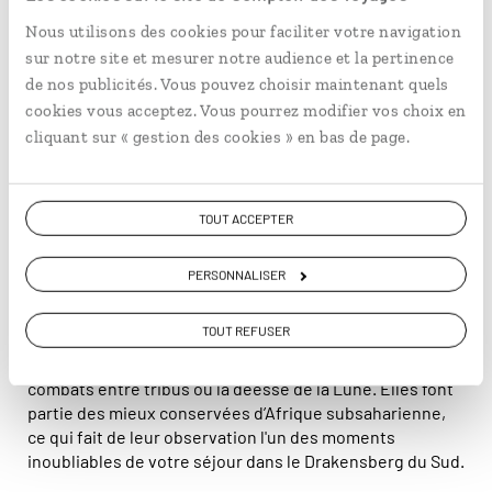
Nous utilisons des cookies pour faciliter votre navigation
sur notre site et mesurer notre audience et la pertinence
Une balade à cheval permet de traverser les vastes étendues de
de nos publicités. Vous pouvez choisir maintenant quels
savane de montagne du Drakensberg © shams Faraz
cookies vous acceptez. Vous pourrez modifier vos choix en
Amir/stock.adobe.com
cliquant sur « gestion des cookies » en bas de page.
Un patrimoine plurimillénaire
TOUT ACCEPTER
Le massif du Drakensberg compte des centaines de
sites d’art rupestre. Ces dessins ont été réalisés sur des
PERSONNALISER
parois de pierre par le
peuple
San, qui a vécu sur ces
terres pendant plus de quatre millénaires. Ainsi, les
TOUT REFUSER
peintures représentent le plus souvent des animaux,
mais aussi des scènes de transe chamanique, des
combats entre tribus ou la déesse de la Lune. Elles font
partie des mieux conservées d’Afrique subsaharienne,
ce qui fait de leur observation l'un des moments
inoubliables de votre séjour dans le Drakensberg du Sud.