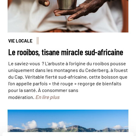
VIE LOCALE
Le rooibos, tisane miracle sud-africaine
Le saviez-vous ? L'arbuste à l'origine du rooibos pousse
uniquement dans les montagnes du Cederberg, à l'ouest
du Cap. Véritable fierté sud-africaine, cette boisson que
l'on appelle parfois « thé rouge » regorge de bienfaits
pour la santé. À consommer sans
En lire plus
modération.
Le Drakensberg forme une frontière naturelle entre
l’Afrique du Sud et le Lesotho © Fezekile
Futhwa/fotolia.com