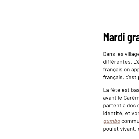
Mardi gr
Dans les villag
différentes. L'
français on app
français, c'es
La fête est bas
avant le Carê
partent à dos 
identité, et v
gumbo
communa
poulet vivant, 