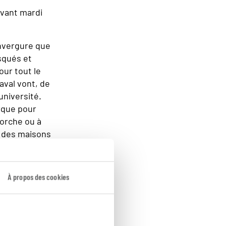
avant mardi
envergure que
squés et
our tout le
aval vont, de
université.
arque pour
porche ou à
s des maisons
À propos des cookies