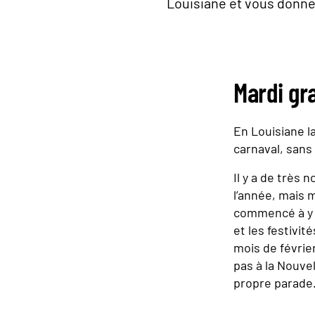
Louisiane et vous donne s
Mardi gra
En Louisiane la
carnaval, sans 
Il y a de très 
l’année, mais 
commencé à y ê
et les festivi
mois de févrie
pas à la Nouve
propre parade