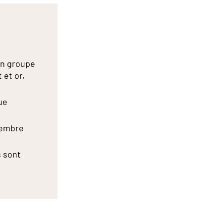
 un groupe
 et or,
ue
membre
s sont