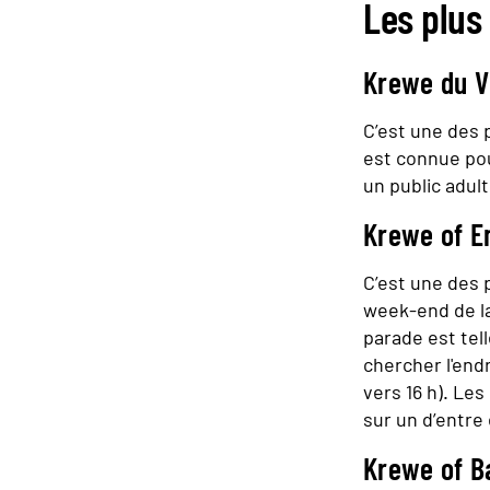
Les plus
Krewe du V
C’est une des p
est connue pou
un public adult
Krewe of E
C’est une des p
week-end de la
parade est tel
chercher l'end
vers 16 h). Les
sur un d’entre
Krewe of B