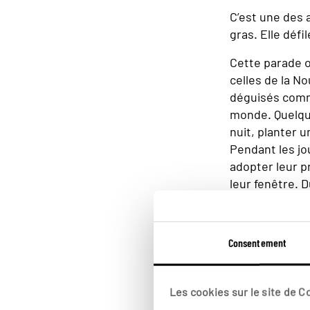
C’est une des 
gras. Elle déf
Cette parade 
celles de la N
déguisés comme
monde. Quelque
nuit, planter u
Pendant les jou
adopter leur p
leur fenêtre. 
du quartier tou
Consentement
Les cookies sur le site de 