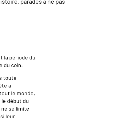
histoire, parades à ne pas
st la période du
e du coin.
s toute
ête a
 tout le monde,
 le début du
ne se limite
si leur