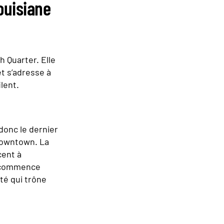
ouisiane
h Quarter. Elle
t s’adresse à
lent.
 donc le dernier
 Downtown. La
cent à
de commence
ité qui trône