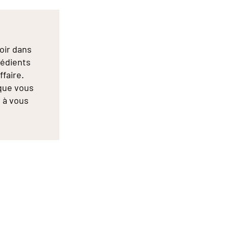
oir dans
rédients
ffaire.
que vous
s à vous