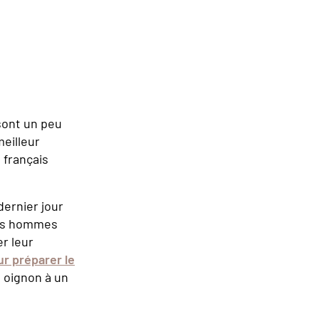
 sont un peu
meilleur
 français
dernier jour
Les hommes
r leur
ur préparer le
n oignon à un