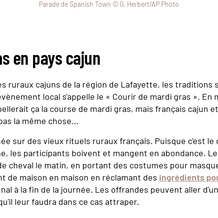
Parade de Spanish Town © G. Herbert/AP Photo
as en pays cajun
es ruraux cajuns de la région de Lafayette, les traditions
évènement local s'appelle le « Courir de mardi gras ». En 
ellerait ça la course de mardi gras, mais français cajun et
t pas la même chose…
ée sur des vieux rituels ruraux français. Puisque c'est le 
me, les participants boivent et mangent en abondance. 
de cheval le matin, en portant des costumes pour masque
ont de maison en maison en réclamant des
ingrédients po
l à la fin de la journée. Les offrandes peuvent aller d'u
qu'il leur faudra dans ce cas attraper.