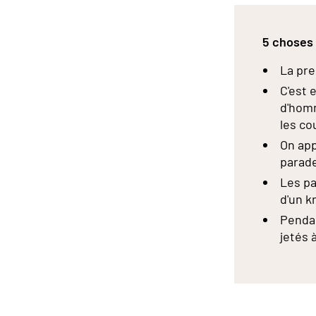
5 choses 
La pre
C'est 
d'homm
les co
On ap
parad
Les pa
d'un k
Pendan
jetés 