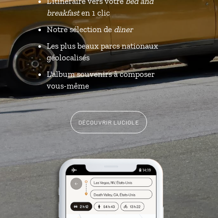
L’itinéraire vers votre
bed and
breakfast
en 1 clic
Notre sélection de
diner
Les plus beaux parcs nationaux
géolocalisés
L'album souvenirs à composer
vous-même
DÉCOUVRIR LUCIOLE