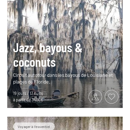
Jazz, bayous &
coconuts
Circuit autotour dans les bayous de Louisiane et
plages de Floride.
19 jours / 17 nuits
à partir de 3400€
Voyager à l’essentiel