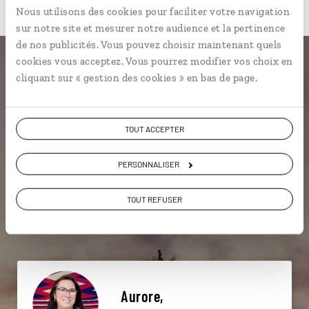
Nous utilisons des cookies pour faciliter votre navigation
sur notre site et mesurer notre audience et la pertinence
de nos publicités. Vous pouvez choisir maintenant quels
cookies vous acceptez. Vous pourrez modifier vos choix en
Une envie de voyage
cliquant sur « gestion des cookies » en bas de page.
particulière ?
TOUT ACCEPTER
PERSONNALISER
Bâton Rouge
Biscayne National Park
Everglades
Parcs nationaux
Bayou
Mississippi
TOUT REFUSER
Chicago
Graceland
Lafayette
Bayou
Aurore,