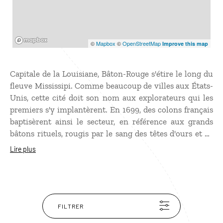
Mapbox
©
Mapbox
©
OpenStreetMap
Improve this map
Capitale de la Louisiane, Bâton-Rouge s'étire le long du
fleuve Mississipi. Comme beaucoup de villes aux États-
Unis, cette cité doit son nom aux explorateurs qui les
premiers s'y implantèrent. En 1699, des colons français
baptisèrent ainsi le secteur, en référence aux grands
bâtons rituels, rougis par le sang des têtes d'ours et de
poissons érigés là par les Amérindiens. Pour une vue
Lire plus
e
panoramique sur la ville, grimpez au 27
étage du
Capitole où se trouve l'observatoire public, le plus élevé
des États-Unis avec ses 137 mètres de haut. Puis
continuez votre découverte de Bâton-Rouge par une
balade dans les allées verdoyantes d'Independence Park
FILTRER
Botanic Gardens. Enfin, ne manquez pas d'aller voir