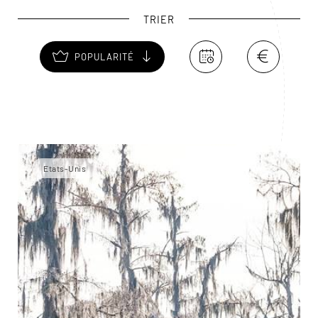
l'USS KID, un destroyer datant de la Seconde Guerre
TRIER
mondiale transformé en musée.
POPULARITÉ
Etats-Unis