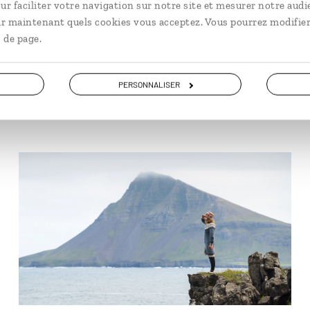
Les toits végéta
ur faciliter votre navigation sur notre site et mesurer notre audi
ir maintenant quels cookies vous acceptez. Vous pourrez modifier
 de page.
Certaines maisons traditionn
grâce à leur toiture végétal
explorer l'histoire de cette 
PERSONNALISER
En lire plus
Nord de l’île.
© Haukursig.com