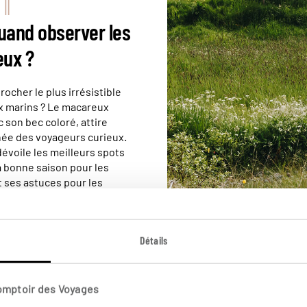
uand observer les
ux ?
rocher le plus irrésistible
x marins ? Le macareux
 son bec coloré, attire
ée des voyageurs curieux.
évoile les meilleurs spots
la bonne saison pour les
 ses astuces pour les
ier sans les
n lire plus
Détails
VIE LOCALE
Comptoir des Voyages