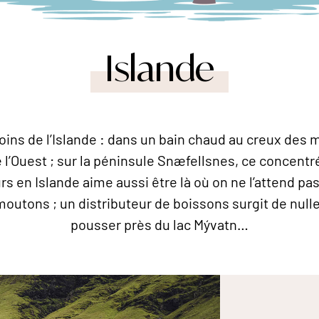
Islande
 coins de l’Islande : dans un bain chaud au creux des 
e l’Ouest ; sur la péninsule Snæfellsnes, ce concentr
eurs en Islande aime aussi être là où on ne l’attend pa
outons ; un distributeur de boissons surgit de nulle 
pousser près du lac Mývatn…
ns le centre de l'Islande. © Karsten