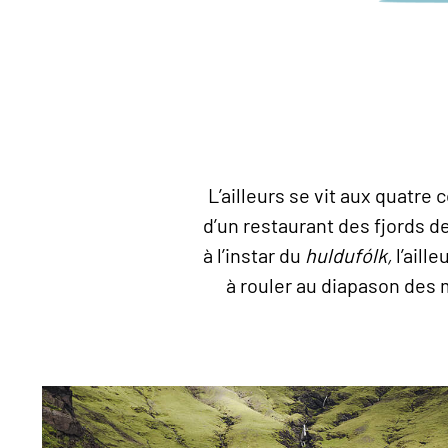
L’ailleurs se vit aux quatre
d’un restaurant des fjords d
à l’instar du
huldufólk,
l’aill
à rouler au diapason des m
La piscine Laugafellslaug, au milieu de nulle part da
Winegeart/Unsplash