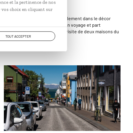
lisés d'Islande
ence et la pertinence de nos
 vos choix en cliquant sur
elles d’Islande se fondent littéralement dans le décor
isée. Fred vous embarque dans son voyage et part
technique ancestrale à travers la visite de deux maisons du
TOUT ACCEPTER
Ne cherchez pas la fameuse arche dorée dans les
rues de Reykjavik. © Milan Szypura/Haytham-
REA/Comptoir des Voyages