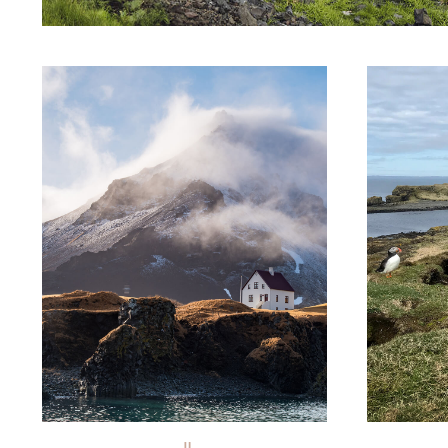
© Michalis Palis/stock adobe
© Erik_AJ