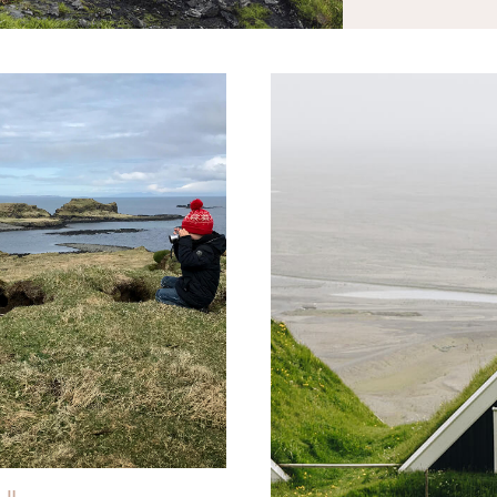
V/stock adobe
© Lightfield studios/sto