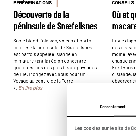
PÉRÉGRINATIONS
CONSEILS
Découverte de la
Où et q
péninsule de Snæfellsnes
macare
Sable blond, falaises, volcan et ports
Envie d’app
colorés : la péninsule de Snæfellsnes
des oiseau
est parfois appelée Islande en
moine, avec
miniature tant la région concentre
chaque ann
quelques-uns des plus beaux paysages
Fred vous d
de l'île. Plongez avec nous pour un «
d’Islande, 
Voyage au centre de la Terre
observer et
En lire plus
photograph
».
E
déranger.
Consentement
Les cookies sur le site de 