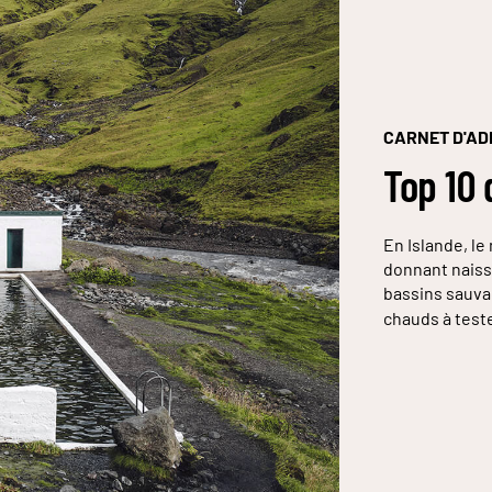
CARNET D'A
Top 10 
En Islande, le
donnant naiss
bassins sauva
chauds à test