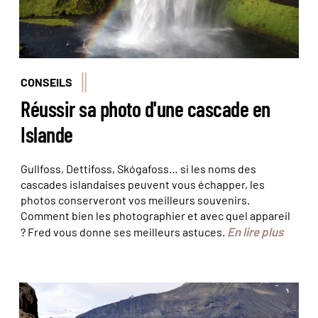
CONSEILS
Réussir sa photo d'une cascade en
Islande
Gullfoss, Dettifoss, Skógafoss… si les noms des
cascades islandaises peuvent vous échapper, les
photos conserveront vos meilleurs souvenirs.
Comment bien les photographier et avec quel appareil
En lire plus
? Fred vous donne ses meilleurs astuces.
Fred a percé le mystère des jökulhlaup © Fred
Botton