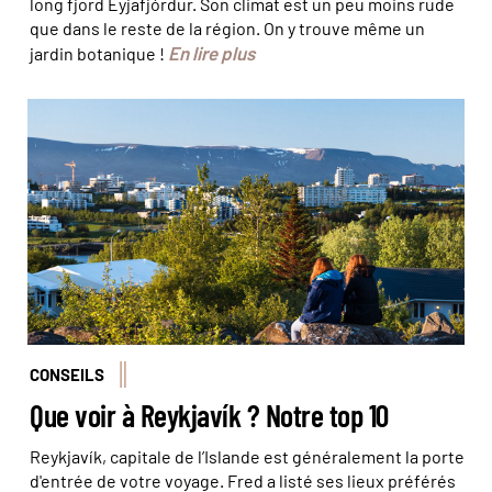
long fjord Eyjafjórdur. Son climat est un peu moins rude
que dans le reste de la région. On y trouve même un
En lire plus
jardin botanique !
Vue sur la ville de Reykjavik depuis le parc Hellisgerdi. ©
Milan Szypura/Haytham-REA/Comptoir des Voyages
CONSEILS
Que voir à Reykjavík ? Notre top 10
Reykjavík, capitale de l’Islande est généralement la porte
d'entrée de votre voyage. Fred a listé ses lieux préférés