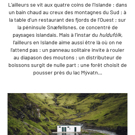
L’ailleurs se vit aux quatre coins de l’Islande : dans
un bain chaud au creux des montagnes du Sud ; à
la table d’un restaurant des fjords de l’Ouest ; sur
la péninsule Snæfellsnes, ce concentré de
paysages islandais. Mais à l’instar du
huldufólk,
l’ailleurs en Islande aime aussi être là où on ne
l’attend pas : un panneau solitaire invite à rouler
au diapason des moutons ; un distributeur de
boissons surgit de nulle part ; une forêt choisit de
pousser près du lac Mývatn…
La piscine Laugafellslaug, au milieu de nulle part dans le
centre de l'Islande. © Karsten Winegeart/Unsplash