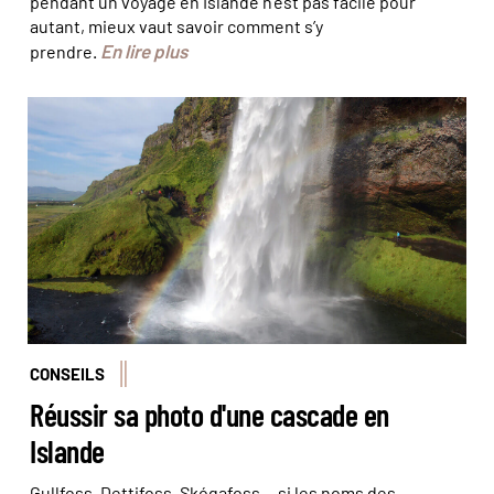
pendant un voyage en Islande n’est pas facile pour
autant, mieux vaut savoir comment s’y
En lire plus
prendre.
© Chloé Ruffin
CONSEILS
Réussir sa photo d'une cascade en
Islande
Gullfoss, Dettifoss, Skógafoss… si les noms des