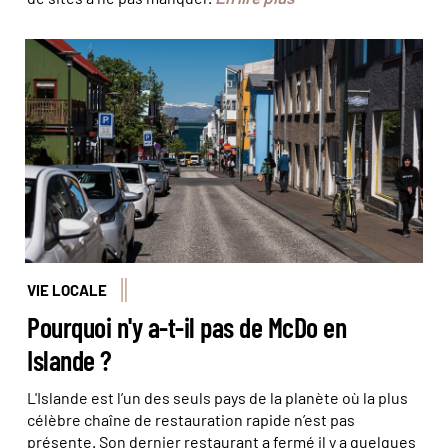
Ne cherchez pas la fameuse arche dorée dans les rues
de Reykjavik. © Milan Szypura/Haytham-REA/Comptoir
des Voyages
VIE LOCALE
Pourquoi n'y a-t-il pas de McDo en
Islande ?
L'Islande est l’un des seuls pays de la planète où la plus
célèbre chaîne de restauration rapide n’est pas
présente. Son dernier restaurant a fermé il y a quelques