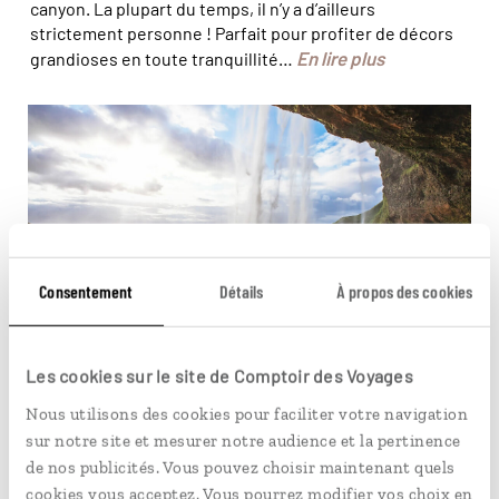
canyon. La plupart du temps, il n’y a d’ailleurs
strictement personne ! Parfait pour profiter de décors
En lire plus
grandioses en toute tranquillité…
L'envers du décor à Seljalandsfoss ©
Song_about_summer / stock.adobe.com
Consentement
Détails
À propos des cookies
Les cookies sur le site de Comptoir des Voyages
CARNET D'ADRESSES
Nous utilisons des cookies pour faciliter votre navigation
Top 10 des cascades d’Islande
sur notre site et mesurer notre audience et la pertinence
Quand on s'est dit qu'il nous fallait un top 10 des plus
de nos publicités. Vous pouvez choisir maintenant quels
belles cascades d'Islande, l'ampleur de la tâche nous a
cookies vous acceptez. Vous pourrez modifier vos choix en