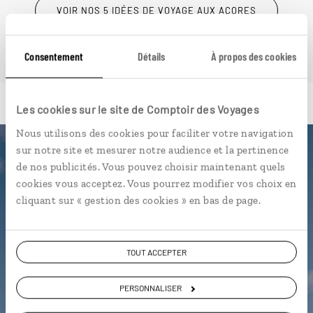
VOIR NOS 5 IDÉES DE VOYAGE AUX AÇORES
Consentement
Détails
À propos des cookies
Les cookies sur le site de Comptoir des Voyages
Nous utilisons des cookies pour faciliter votre navigation
sur notre site et mesurer notre audience et la pertinence
Luciole,
de nos publicités. Vous pouvez choisir maintenant quels
cookies vous acceptez. Vous pourrez modifier vos choix en
l'appli qui vous guide aux Açores
cliquant sur « gestion des cookies » en bas de page.
L’itinéraire vers votre
quinta
en 1
clic
TOUT ACCEPTER
Notre sélection de sources d'eau
chaude pour se baigner
PERSONNALISER
Les plus beaux
miradouros