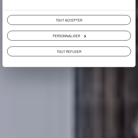
Voir les 387 avis sur les voyages au Portugal
TOUT ACCEPTER
VOIR LA GALERIE PHOTOS
PERSONNALISER
TOUT REFUSER