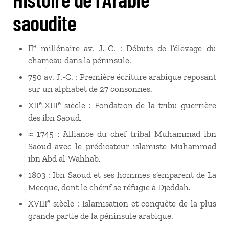
saoudite
e
II
millénaire av. J.-C. : Débuts de l’élevage du
chameau dans la péninsule.
750 av. J.-C. : Première écriture arabique reposant
sur un alphabet de 27 consonnes.
e
e
XII
-XIII
siècle : Fondation de la tribu guerrière
des ibn Saoud.
≈ 1745 : Alliance du chef tribal Muhammad ibn
Saoud avec le prédicateur islamiste Muhammad
ibn Abd al-Wahhab.
1803 : Ibn Saoud et ses hommes s’emparent de La
Mecque, dont le chérif se réfugie à Djeddah.
e
XVIII
siècle : Islamisation et conquête de la plus
grande partie de la péninsule arabique.