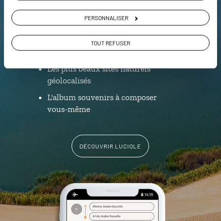
L’itinéraire vers votre hôtel en 1
PERSONNALISER
clic
Notre sélection de boutiques
TOUT REFUSER
d'encens et épices
Les plus beaux sites naturels
géolocalisés
L'album souvenirs à composer
vous-même
DÉCOUVRIR LUCIOLE