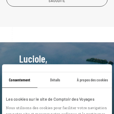
SAOUDITE
Luciole,
l'appli qui vous guide en Arabie
Saoudite
Consentement
Détails
À propos des cookies
L’itinéraire vers votre hôtel en 1
clic
Les cookies sur le site de Comptoir des Voyages
Notre sélection de boutiques
Nous utilisons des cookies pour faciliter votre navigation
d'encens et épices
sur notre site et mesurer notre audience et la pertinence