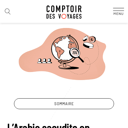
MENU
SOMMAIRE
L’Arabie saoudite en