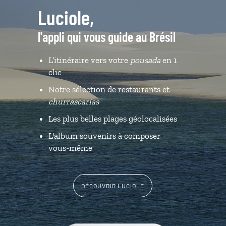
Luciole,
l'appli qui vous guide au Brésil
L’itinéraire vers votre
pousada
en 1
clic
Notre sélection de restaurants et
churrascarias
Les plus belles plages géolocalisées
L'album souvenirs à composer
vous-même
DÉCOUVRIR LUCIOLE