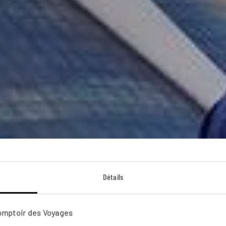
Détails
itectures brésili
Comptoir des Voyages