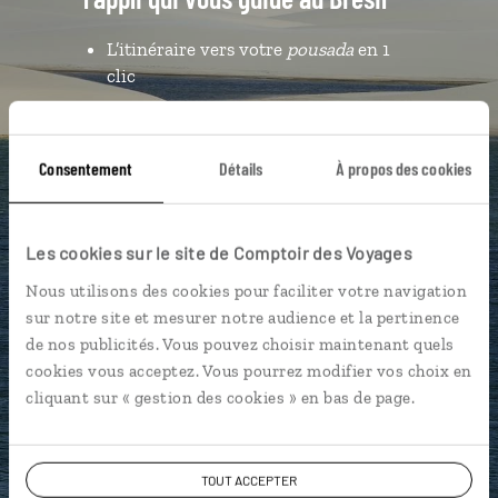
L’itinéraire vers votre
pousada
en 1
clic
Notre sélection de restaurants et
churrascarias
Consentement
Détails
À propos des cookies
Les plus belles plages géolocalisées
L'album souvenirs à composer
vous-même
Les cookies sur le site de Comptoir des Voyages
Nous utilisons des cookies pour faciliter votre navigation
sur notre site et mesurer notre audience et la pertinence
DÉCOUVRIR LUCIOLE
de nos publicités. Vous pouvez choisir maintenant quels
cookies vous acceptez. Vous pourrez modifier vos choix en
cliquant sur « gestion des cookies » en bas de page.
TOUT ACCEPTER