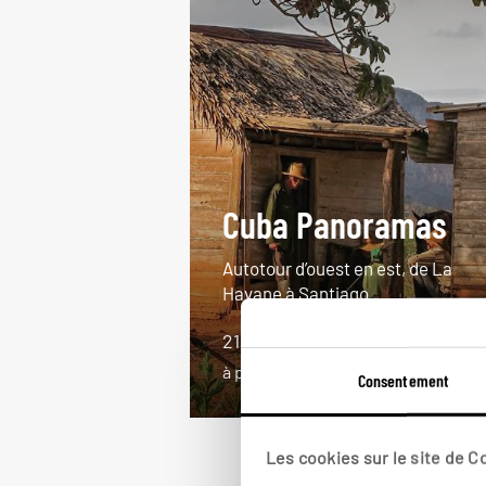
Cuba Panoramas
Autotour d’ouest en est, de La
Havane à Santiago.
21 jours / 19 nuits
à partir de 3300€
Consentement
Les cookies sur le site de 