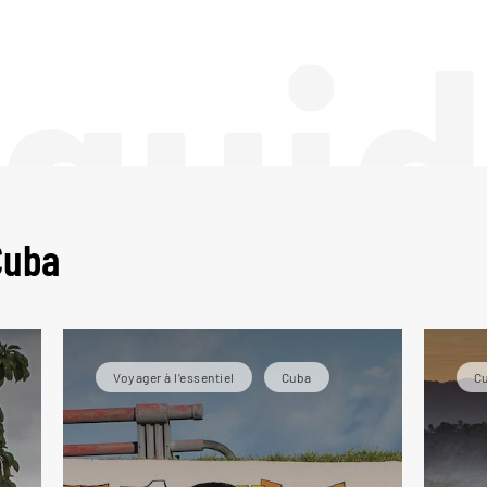
 gui
Cuba
Voyager à l’essentiel
Cuba
C