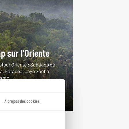
p sur l’Oriente
otour Oriente : Santiago de
a, Baracoa, Cayo Saetía,
amo...
ours / 14 nuits
rtir de 2950€
À propos des cookies