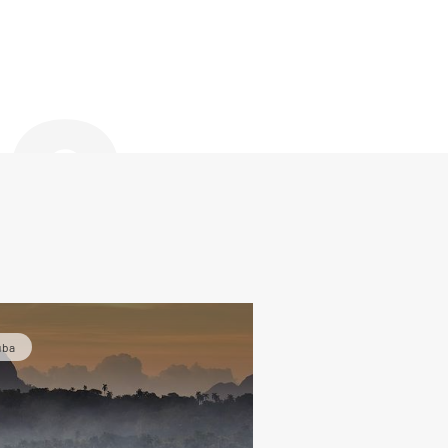
de
uba