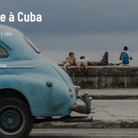
de à Cuba
1 clic
ême