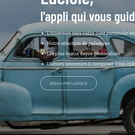
l'appli qui vous gui
L’itinéraire vers votre
casa particular
en 
Notre sélection de
paladares
Les plus beaux cayos géolocalisés
L'album souvenirs à composer vous-m
DÉCOUVRIR LUCIOLE