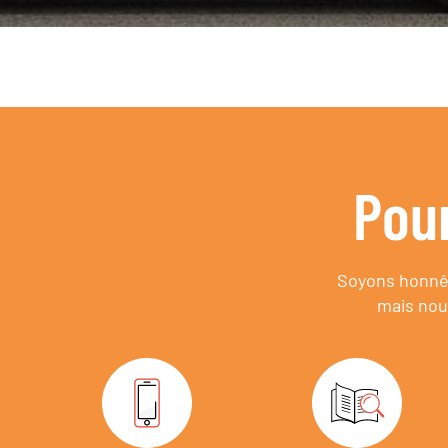
Pou
Soyons honnêt
mais nou