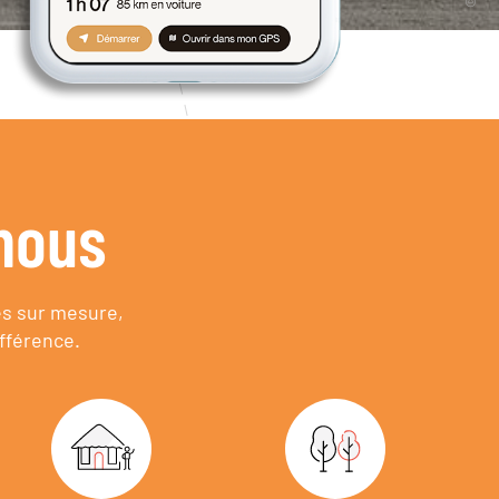
nous
es sur mesure,
fférence.