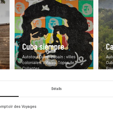
Cuba siempre
Ca
Autotour Ouest cubain : villes
Aut
coloniales, Viñales, Topes de
Cub
Collantes...
Bay
13 jours / 11 nuits
16 j
à partir de 2600€
à pa
Détails
Comptoir des Voyages