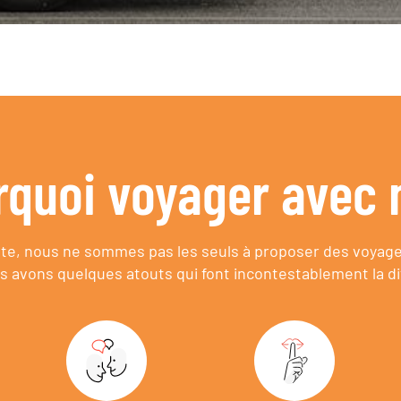
rquoi voyager avec 
e, nous ne sommes pas les seuls à proposer des voyag
s avons quelques atouts qui font incontestablement la di