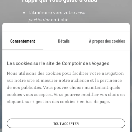
L’itinéraire vers votre
casa
particular
en 1 clic
Notre sélection de
paladares
Les plus beaux cayos géolocalisés
Consentement
Détails
À propos des cookies
L'album souvenirs à composer
vous-même
Les cookies sur le site de Comptoir des Voyages
Nous utilisons des cookies pour faciliter votre navigation
DÉCOUVRIR LUCIOLE
sur notre site et mesurer notre audience et la pertinence
de nos publicités. Vous pouvez choisir maintenant quels
cookies vous acceptez. Vous pourrez modifier vos choix en
cliquant sur « gestion des cookies » en bas de page.
TOUT ACCEPTER