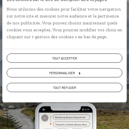
L’itinéraire vers votre cottage en 1
Nous utilisons des cookies pour faciliter votre navigation
clic
sur notre site et mesurer notre audience et la pertinence
de nos publicités. Vous pouvez choisir maintenant quels
Notre sélection de pubs
cookies vous acceptez. Vous pourrez modifier vos choix en
Les plus beaux châteaux hantés
cliquant sur « gestion des cookies » en bas de page.
géolocalisés
L'album souvenirs à composer
TOUT ACCEPTER
vous-même
PERSONNALISER
DÉCOUVRIR LUCIOLE
TOUT REFUSER