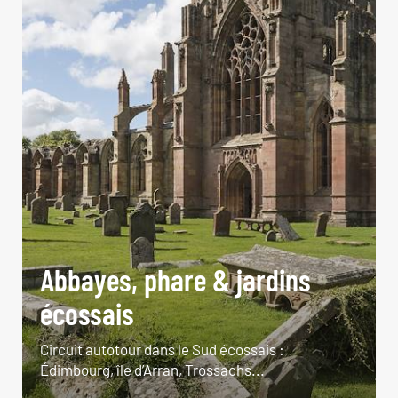
Abbayes, phare & jardins
écossais
Circuit autotour dans le Sud écossais :
Édimbourg, île d’Arran, Trossachs...